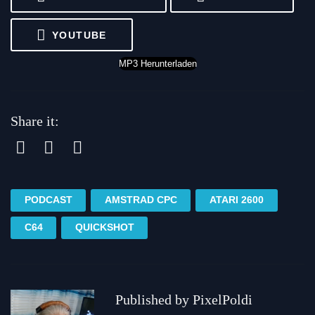
YOUTUBE
MP3 Herunterladen
Share it:
Facebook
Twitter
Pinterest
PODCAST
AMSTRAD CPC
ATARI 2600
C64
QUICKSHOT
Published by
PixelPoldi