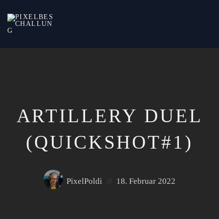
every
Pixel
has
two
sides
ARTILLERY DUEL
(QUICKSHOT#1)
Posted
Posted
PixelPoldi
18. Februar 2022
by:
on