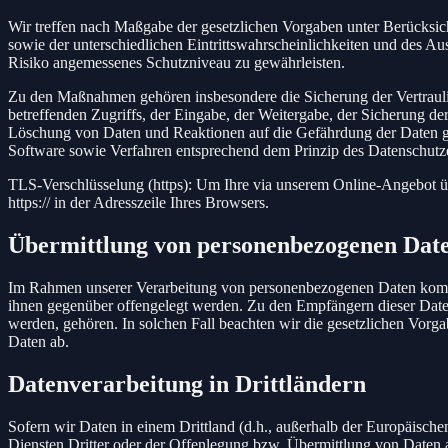
Wir treffen nach Maßgabe der gesetzlichen Vorgaben unter Berücksi
sowie der unterschiedlichen Eintrittswahrscheinlichkeiten und des 
Risiko angemessenes Schutzniveau zu gewährleisten.
Zu den Maßnahmen gehören insbesondere die Sicherung der Vertraulich
betreffenden Zugriffs, der Eingabe, der Weitergabe, der Sicherung d
Löschung von Daten und Reaktionen auf die Gefährdung der Daten ge
Software sowie Verfahren entsprechend dem Prinzip des Datenschutze
TLS-Verschlüsselung (https): Um Ihre via unserem Online-Angebot üb
https:// in der Adresszeile Ihres Browsers.
Übermittlung von personenbezogenen Dat
Im Rahmen unserer Verarbeitung von personenbezogenen Daten kommt es
ihnen gegenüber offengelegt werden. Zu den Empfängern dieser Daten
werden, gehören. In solchen Fall beachten wir die gesetzlichen Vorg
Daten ab.
Datenverarbeitung in Drittländern
Sofern wir Daten in einem Drittland (d.h., außerhalb der Europäis
Diensten Dritter oder der Offenlegung bzw. Übermittlung von Daten an