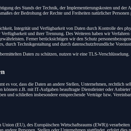
chtigung des Stands der Technik, der Implementierungskosten und der 
Ausmaßes der Bedrohung der Rechte und Freiheiten natürlicher Persone
keit, Integrität und Verfügbarkeit von Daten durch Kontrolle des phy
er Verfügbarkeit und ihrer Trennung. Des Weiteren haben wir Verfahren
währleisten. Ferner berücksichtigen wir den Schutz personenbezogen
s, durch Technikgestaltung und durch datenschutzfreundliche Voreinst
ermittelten Daten zu schützen, nutzen wir eine TLS-Verschlüsselung. 
en
 vor, dass die Daten an andere Stellen, Unternehmen, rechtlich selbs
 können z.B. mit IT-Aufgaben beauftragte Dienstleister oder Anbieter 
aben und schließen insbesondere entsprechende Verträge bzw. Vereinba
chen Union (EU), des Europäischen Wirtschaftsraums (EWR)) verarbeit
 andere Personen, Stellen oder Unternehmen stattfindet, erfolgt dies 