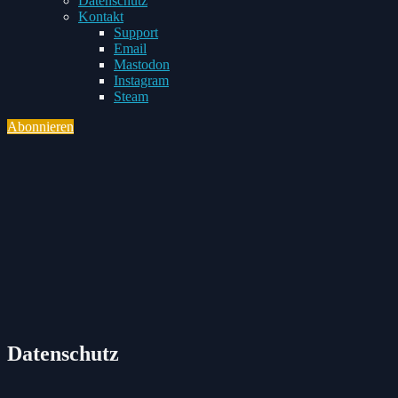
Datenschutz
Toggle
Kontakt
child
Support
menu
Email
Mastodon
Instagram
Steam
Abonnieren
Toggle
navigation
Datenschutz