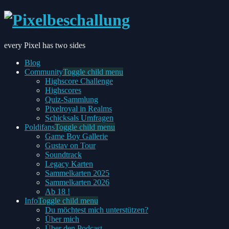
every Pixel has two sides
Blog
Community
Toggle child menu
Highscore Challenge
Highscores
Quiz-Sammlung
Pixelroyal in Realms
Schicksals Umfragen
Poldifans
Toggle child menu
Game Boy Gallerie
Gustav on Tour
Soundtrack
Legacy Karten
Sammelkarten 2025
Sammelkarten 2026
Ab 18 !
Info
Toggle child menu
Du möchtest mich unterstützen?
Über mich
Über den Podcast