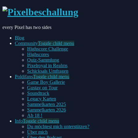
every Pixel has two sides
Blog
Community
Toggle child menu
Highscore Challenge
Highscores
Quiz-Sammlung
Pixelroyal in Realms
Schicksals Umfragen
Poldifans
Toggle child menu
Game Boy Gallerie
Gustav on Tour
Soundtrack
Legacy Karten
Sammelkarten 2025
Sammelkarten 2026
Ab 18 !
Info
Toggle child menu
Du möchtest mich unterstützen?
Über mich
Über den Podcast