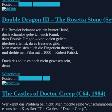
Posted in:
#VidGra
Sega MegaDrive
Double Dragon III – The Rosetta Stone (S
Ein Brawler bekannt wie ein bunter Hund,
doch schamlos gebe ich euch Kund,
dass Double Dragon – von vielen geliebt,
überbewertet ist, da es Besseres gibt.
Man machte sich auch die Fingerlein dreckig,
und drehte nen Film mit T1000 – Robert Patrick
Doch das sollte es noch nicht gewesen sein,
denn
Weiterlesen
Posted in:
#Retrospektive
C64
The Castles of Doctor Creep (C64, 1984)
Wer kennt das Problem bei nicht: Man möchte seine Wunschimmobilie 
es uns beim Klassiker “The Castles of Doctor Creep”.