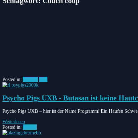
Schlagwort:
Couch coop
Posted in:
Podcast
C64
Psycho Pigs UXB - Butasan ist keine Haut
Psycho Pigs UXB – hier ist der Name Programm! Ein Haufen Schweine 
Weiterlesen
Posted in:
#News