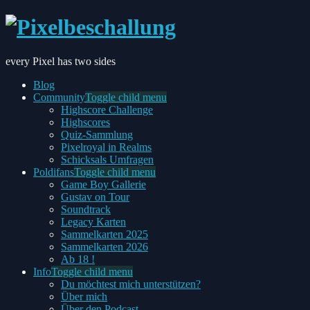
every Pixel has two sides
Blog
Community
Toggle child menu
Highscore Challenge
Highscores
Quiz-Sammlung
Pixelroyal in Realms
Schicksals Umfragen
Poldifans
Toggle child menu
Game Boy Gallerie
Gustav on Tour
Soundtrack
Legacy Karten
Sammelkarten 2025
Sammelkarten 2026
Ab 18 !
Info
Toggle child menu
Du möchtest mich unterstützen?
Über mich
Über den Podcast