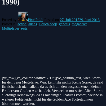
1990)
Posted by:
PixelPoldi
Posted on
27. Juli 2017
29. Juni 2018
Posted in:
action
,
aliens
,
Couch coop
,
genesis
,
megadrive
,
Multiplayer
,
sega
[vc_row][vc_column width=”7/12″][vc_column_text]Alien Storm
für den Sega Megadrive. Was, kennt ihr nicht? Keine Sorge, da seid
ihr sicherlich nicht allein, da es sich um den ausgestoßenen kleinen
Bruder von Golden Axe handelt. Verstecken muss sich Alien Storm
allerdings keineswegs, da es mit einigen Features kommt, welche in
weiterer Folge leider nicht für die Golden Axe Fortsetzungen
übernommen wurden.