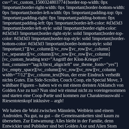
css=”.vc_custom_1500324803774{border-top-width: 0px
!important;border-right-width: 0px !important;border-bottom-width:
0px !important;border-left-width: 0px !important;padding-top: 0px
!important;padding-right: 0px !important;padding-bottom: 0px
!important;padding-left: 0px !important;border-left-color: #d3d3d3
!important;border-left-style: solid !important;border-right-color:
#d3d3d3 !important;border-right-style: solid !important;border-top-
color: #d3d3d3 !important;border-top-style: solid !important;border-
bottom-color: #d3d3d3 !important;border-bottom-style: solid
!important;}”][/vc_column][/vc_row][vc_row][vc_column]
[vc_separator][/vc_column][/vc_row][vc_row][vc_column]
[vc_custom_heading text=”Angriff der Klon-Krieger?”
font_container=”tag:h3|text_align:left” use_theme_fonts=”yes”]
[vc_empty_space][/vc_column][/vc_row][vc_row][vc_column
width=”7/12″][vc_column_text]Nun, der erste Eindruck verheißt
nichts Gutes. Ein Side-Scroller, Couch Coop, ein Special Move, 3
wählbare Figuren – haben wir es mit einem dreisten Abklatsch von
Golden Axe zu tun? Nun sind wir einmal nicht zu voreingenommen
und starten eine Coop-Partie und kommen zur Charakterauswahl –
Riesentotenkopf inklusive – argh!
Wir haben die Wahl zwischen Männlein, Weiblein und einem
Androiden. Na gut, na gut – die Gemeinsamkeiten sind kaum zu
übersehen. Zur Entwarnung: Alles bleibt in der Familie, denn
Entwickler und Publisher sind bei Golden Axe und Alien Stom