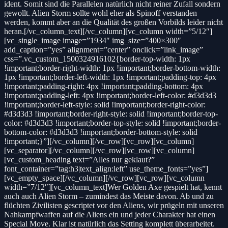
ident. Somit sind die Parallelen natürlich nicht reiner Zufall sondern
gewollt. Alien Storm sollte wohl eher als Spinoff verstanden
werden, kommt aber an die Qualität des großen Vorbilds leider nicht
heran.[/vc_column_text][/vc_column][vc_column width=”5/12″]
[vc_single_image image=”1934″ img_size=”400×300″
add_caption=”yes” alignment=”center” onclick=”link_image”
css=”.vc_custom_1500324916102{border-top-width: 1px
!important;border-right-width: 1px !important;border-bottom-width:
1px !important;border-left-width: 1px !important;padding-top: 4px
!important;padding-right: 4px !important;padding-bottom: 4px
!important;padding-left: 4px !important;border-left-color: #d3d3d3
!important;border-left-style: solid !important;border-right-color:
#d3d3d3 !important;border-right-style: solid !important;border-top-
color: #d3d3d3 !important;border-top-style: solid !important;border-
bottom-color: #d3d3d3 !important;border-bottom-style: solid
!important;}”][/vc_column][/vc_row][vc_row][vc_column]
[vc_separator][/vc_column][/vc_row][vc_row][vc_column]
[vc_custom_heading text=”Alles nur geklaut?”
font_container=”tag:h3|text_align:left” use_theme_fonts=”yes”]
[vc_empty_space][/vc_column][/vc_row][vc_row][vc_column
width=”7/12″][vc_column_text]Wer Golden Axe gespielt hat, kennt
auch auch Alien Storm – zumindest das Meiste davon. Ab und zu
flüchten Zivilisten gescriptet vor den Aliens, wir prügeln mit unseren
Nahkampfwaffen auf die Aliens ein und jeder Charakter hat einen
Special Move. Klar ist natürlich das Setting komplett überarbeitet.