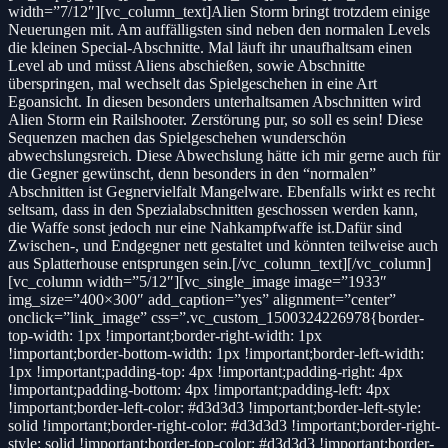
width=”7/12″][vc_column_text]Alien Storm bringt trotzdem einige
Neuerungen mit. Am auffälligsten sind neben den normalen Levels
die kleinen Special-Abschnitte. Mal läuft ihr unaufhaltsam einen
Level ab und müsst Aliens abschießen, sowie Abschnitte
überspringen, mal wechselt das Spielgeschehen in eine Art
Egoansicht. In diesen besonders unterhaltsamen Abschnitten wird
Alien Storm ein Railshooter. Zerstörung pur, so soll es sein! Diese
Sequenzen machen das Spielgeschehen wunderschön
abwechslungsreich. Diese Abwechslung hätte ich mir gerne auch für
die Gegner gewünscht, denn besonders in den “normalen”
Abschnitten ist Gegnervielfalt Mangelware. Ebenfalls wirkt es recht
seltsam, dass in den Spezialabschnitten geschossen werden kann,
die Waffe sonst jedoch nur eine Nahkampfwaffe ist.Dafür sind
Zwischen-, und Endgegner nett gestaltet und könnten teilweise auch
aus Splatterhouse entsprungen sein.[/vc_column_text][/vc_column]
[vc_column width=”5/12″][vc_single_image image=”1933″
img_size=”400×300″ add_caption=”yes” alignment=”center”
onclick=”link_image” css=”.vc_custom_1500324226978{border-
top-width: 1px !important;border-right-width: 1px
!important;border-bottom-width: 1px !important;border-left-width:
1px !important;padding-top: 4px !important;padding-right: 4px
!important;padding-bottom: 4px !important;padding-left: 4px
!important;border-left-color: #d3d3d3 !important;border-left-style:
solid !important;border-right-color: #d3d3d3 !important;border-right-
style: solid !important;border-top-color: #d3d3d3 !important;border-