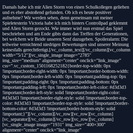
Damals habe ich mir Alien Storm von einen Schulkollegen geliehen
und es eher abstoßend gefunden. Ob ich es heute positiver
aufnehme? Wir werden sehen, denn gemeinsam mit meiner
Spieletesterin Victoria habe ich mich hinters Controllpad geklemmt
und Alien Storm gezockt. Wie immer wird nun erstmal das Spiel
beschrieben und am Ende gibts dann das Treffen der Generationen,
bei welchem wir Beide unseren Senf dazugeben. Spoileralarm: Die
teilweise vernichtend niedrigen Bewertungen sind unserer Meinung
keinesfalls gerechtfertigt.[/vc_column_text][/vc_column][vc_column
width=”5/12″][vc_single_image image=”2785″
img_size=”medium” alignment=”center” onclick=”link_image”
css=”.vc_custom_1501168252182{border-top-width: 0px
!important;border-right-width: 0px !important;border-bottom-width:
0px !important;border-left-width: 0px !important;padding-top: 0px
!important;padding-right: 0px !important;padding-bottom: 0px
!important;padding-left: 0px !important;border-left-color: #d3d3d3
!important;border-left-style: solid !important;border-right-color:
#d3d3d3 !important;border-right-style: solid !important;border-top-
color: #d3d3d3 !important;border-top-style: solid !important;border-
bottom-color: #d3d3d3 !important;border-bottom-style: solid
!important;}”][/vc_column][/vc_row][vc_row][vc_column]
[vc_separator][/vc_column][/vc_row][vc_row][vc_column]
[vc_single_image image=”1931″ img_size=”400×300″
alignment=”center” onclick=”link_image”