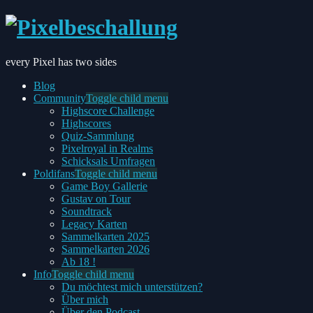
every Pixel has two sides
Blog
Community
Toggle child menu
Highscore Challenge
Highscores
Quiz-Sammlung
Pixelroyal in Realms
Schicksals Umfragen
Poldifans
Toggle child menu
Game Boy Gallerie
Gustav on Tour
Soundtrack
Legacy Karten
Sammelkarten 2025
Sammelkarten 2026
Ab 18 !
Info
Toggle child menu
Du möchtest mich unterstützen?
Über mich
Über den Podcast