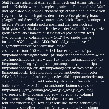
Statt Fantasyfiguren ist Alles auf High-Tech und Aliens getrimmt
und die Kobolde wurden komplett gestrichen. Energie für die Waffe
und Special-Move, sowie Lebensenergie erhaltet ihr nun direkt von
Gegnern. Das ist auch gut so, denn ist eure Energie aufgebraucht
(Angriffe und Special Move nutzen das gleiche Energiekontingent),
tut eure Waffe ebenfalls nichts mehr und dient nur noch als
Schlagstock. Nicht, dass die Reichweite der Waffe mit Energie viel
größer wäre, aber immerhin ist sie stärker.[/vc_column_text]
[/vc_column][vc_column width=”5/12″][vc_single_image
image=”1932″ img_size=”400×300″ add_caption=”yes”
alignment=”center” onclick=”link_image”
css=”.vc_custom_1500324076184{border-top-width: 1px
!important;border-right-width: 1px !important;border-bottom-width:
1px !important;border-left-width: 1px !important;padding-top: 4px
!important;padding-right: 4px !important;padding-bottom: 4px
!important;padding-left: 4px !important;border-left-color: #d3d3d3
!important;border-left-style: solid !important;border-right-color:
#d3d3d3 !important;border-right-style: solid !important;border-top-
color: #d3d3d3 !important;border-top-style: solid !important;border-
bottom-color: #d3d3d3 !important;border-bottom-style: solid
!important;}”][/vc_column][/vc_row][vc_row][vc_column]
[vc_separator][/vc_column][/vc_row][vc_row][vc_column]
[vc_custom_heading text=”Und doch ist es anders”
font_container=”tag:h3|text_align:left” use_theme_fonts=”yes”]
[vc_empty_space][/vc_column][/vc_row][vc_row][vc_column