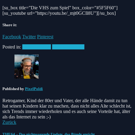
[su_box title=”Die VHS zum Spiel” box_color=”#5F5F60″]
[su_youtube url=”https://youtu.be/_mjt0GCIl8U”][/su_box]
Share it:
Facebook
Twitter
Pinterest
Posted in:
#Retrospektive
Sega MegaDrive
Published by
PixelPoldi
Retrogamer, Kind der 80er und Vater, der alle Hände damit zu tun
hat seinen Kindern klar zu machen, dass nicht alles Alte schlecht ist,
sich Trends immer wiederholen und es auch seine Vorteile hat, älter
als das Internet zu sein ;-)
Zurück
THE64 – Das nichtssagende Update, das Bände spricht