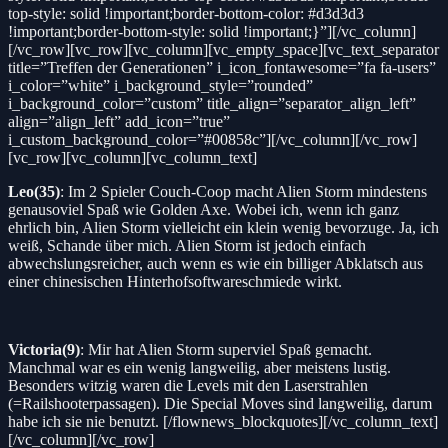
top-style: solid !important;border-bottom-color: #d3d3d3
!important;border-bottom-style: solid !important;}”][/vc_column]
[/vc_row][vc_row][vc_column][vc_empty_space][vc_text_separator
title=”Treffen der Generationen” i_icon_fontawesome=”fa fa-users”
i_color=”white” i_background_style=”rounded”
i_background_color=”custom” title_align=”separator_align_left”
align=”align_left” add_icon=”true”
i_custom_background_color=”#00858c”][/vc_column][/vc_row]
[vc_row][vc_column][vc_column_text]
Leo(35)
: Im 2 Spieler Couch-Coop macht Alien Storm mindestens
genausoviel Spaß wie Golden Axe. Wobei ich, wenn ich ganz
ehrlich bin, Alien Storm vielleicht ein klein wenig bevorzuge. Ja, ich
weiß, Schande über mich. Alien Storm ist jedoch einfach
abwechslungsreicher, auch wenn es wie ein billiger Abklatsch aus
einer chinesischen Hinterhofsoftwareschmiede wirkt.
Victoria(9)
: Mir hat Alien Storm superviel Spaß gemacht.
Manchmal war es ein wenig langweilig, aber meistens lustig.
Besonders witzig waren die Levels mit den Laserstrahlen
(=Railshooterpassagen). Die Special Moves sind langweilig, darum
habe ich sie nie benutzt. [/flownews_blockquotes][/vc_column_text]
[/vc_column][/vc_row]