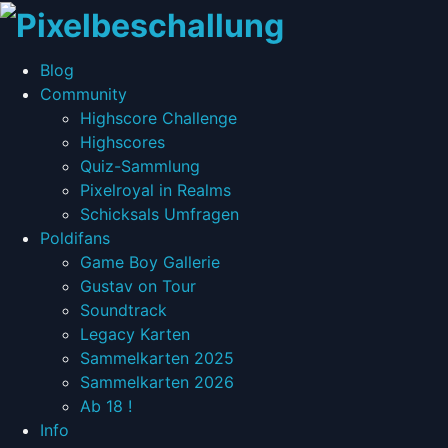
every
Blog
Pixel
Toggle
Community
has
child
Highscore Challenge
two
menu
Highscores
sides
Quiz-Sammlung
Pixelroyal in Realms
Schicksals Umfragen
Toggle
Poldifans
child
Game Boy Gallerie
menu
Gustav on Tour
Soundtrack
Legacy Karten
Sammelkarten 2025
Sammelkarten 2026
Ab 18 !
Toggle
Info