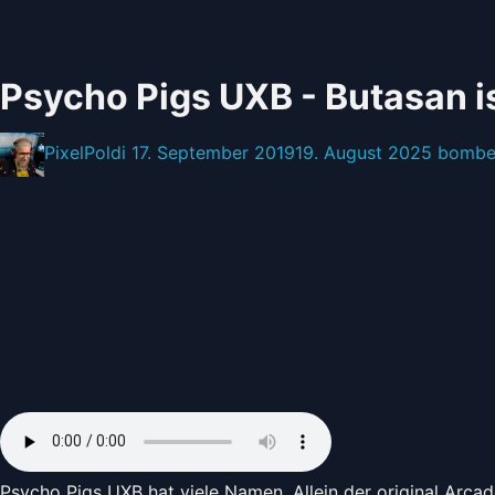
Psycho Pigs UXB - Butasan i
Posted
Posted
Posted
PixelPoldi
17. September 2019
19. August 2025
bombe
by:
on
in:
Psycho Pigs UXB hat viele Namen. Allein der original Arc