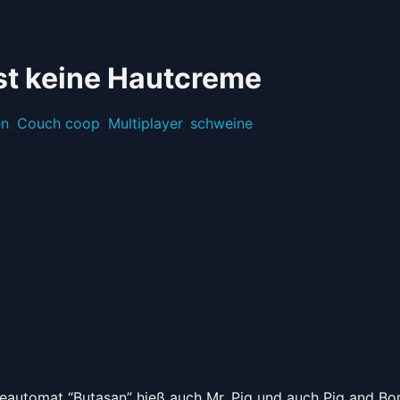
st keine Hautcreme
n
,
Couch coop
,
Multiplayer
,
schweine
adeautomat “Butasan” hieß auch Mr. Pig und auch Pig and B