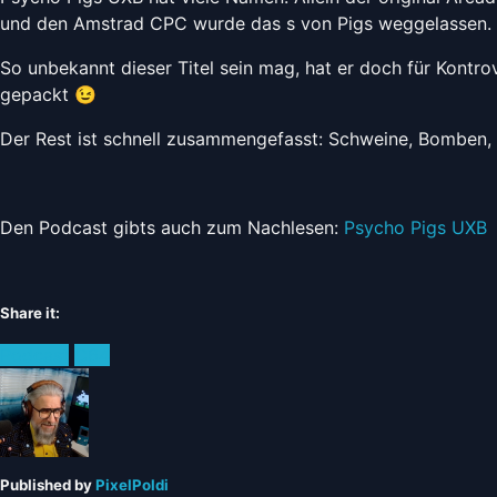
und den Amstrad CPC wurde das s von Pigs weggelassen.
So unbekannt dieser Titel sein mag, hat er doch für Kontro
gepackt 😉
Der Rest ist schnell zusammengefasst: Schweine, Bomben, 
Den Podcast gibts auch zum Nachlesen:
Psycho Pigs UXB
Share it:
Facebook
Twitter
Pinterest
Posted
Podcast
C64
in:
Published by
PixelPoldi