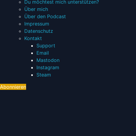
child
Du möchtest mich unterstützen?
menu
Über mich
Über den Podcast
Impressum
Datenschutz
Toggle
Kontakt
child
Support
menu
Email
Mastodon
Instagram
Steam
Abonnieren
Toggle
navigation