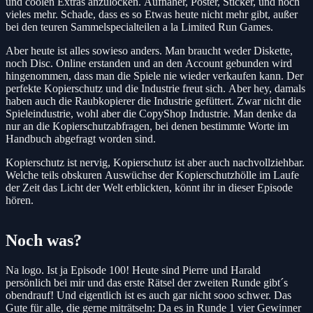
und coolen Extras anzulocken. Aufnäher, Poster, Sticker, und noch
vieles mehr. Schade, dass es so Etwas heute nicht mehr gibt, außer
bei den teuren Sammelspecialteilen a la Limited Run Games.
Aber heute ist alles sowieso anders. Man braucht weder Diskette,
noch Disc. Online erstanden und an den Account gebunden wird
hingenommen, dass man die Spiele nie wieder verkaufen kann. Der
perfekte Kopierschutz und die Industrie freut sich. Aber hey, damals
haben auch die Raubkopierer die Industrie gefüttert. Zwar nicht die
Spieleindustrie, wohl aber die CopyShop Industrie. Man denke da
nur an die Kopierschutzabfragen, bei denen bestimmte Worte im
Handbuch abgefragt worden sind.
Kopierschutz ist nervig, Kopierschutz ist aber auch nachvollziehbar.
Welche teils obskuren Auswüchse der Kopierschutzhölle im Laufe
der Zeit das Licht der Welt erblickten, könnt ihr in dieser Episode
hören.
Noch was?
Na logo. Ist ja Episode 100! Heute sind Pierre und Harald
persönlich bei mir und das erste Rätsel der zweiten Runde gibt´s
obendrauf! Und eigentlich ist es auch gar nicht sooo schwer. Das
Gute für alle, die gerne miträtseln: Da es in Runde 1 vier Gewinner