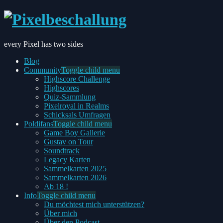
every Pixel has two sides
Blog
Community
Toggle child menu
Highscore Challenge
Highscores
Quiz-Sammlung
Pixelroyal in Realms
Schicksals Umfragen
Poldifans
Toggle child menu
Game Boy Gallerie
Gustav on Tour
Soundtrack
Legacy Karten
Sammelkarten 2025
Sammelkarten 2026
Ab 18 !
Info
Toggle child menu
Du möchtest mich unterstützen?
Über mich
Über den Podcast