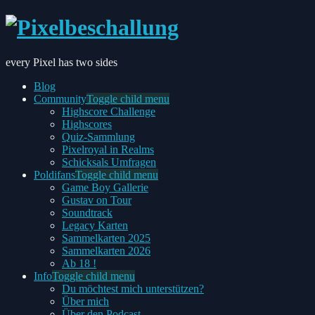
every Pixel has two sides
Blog
Community
Toggle child menu
Highscore Challenge
Highscores
Quiz-Sammlung
Pixelroyal in Realms
Schicksals Umfragen
Poldifans
Toggle child menu
Game Boy Gallerie
Gustav on Tour
Soundtrack
Legacy Karten
Sammelkarten 2025
Sammelkarten 2026
Ab 18 !
Info
Toggle child menu
Du möchtest mich unterstützen?
Über mich
Über den Podcast