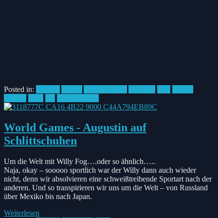
Posted in:
Podcast
Amiga
Amstrad CPC
Atari ST
C64
Master
System
NES
PC
ZX Spectrum
World Games - Augustin auf
Schlittschuhen
Um die Welt mit Willy Fog….oder so ähnlich…..
Naja, okay – sooooo sportlich war der Willy dann auch wieder
nicht, denn wir absolvieren eine schweißtreibende Sportart nach der
anderen. Und so transpirieren wir uns um die Welt – von Russland
über Mexiko bis nach Japan.
Weiterlesen