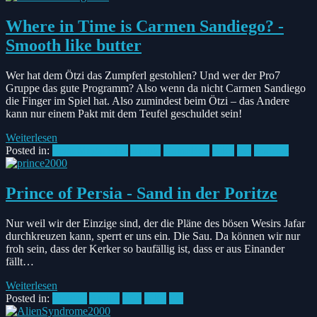
Where in Time is Carmen Sandiego? -
Smooth like butter
Wer hat dem Ötzi das Zumpferl gestohlen? Und wer der Pro7
Gruppe das gute Programm? Also wenn da nicht Carmen Sandiego
die Finger im Spiel hat. Also zumindest beim Ötzi – das Andere
kann nur einem Pakt mit dem Teufel geschuldet sein!
Weiterlesen
Posted in:
Sega MegaDrive
Amiga
GameBoy
NES
PC
Podcast
Prince of Persia - Sand in der Poritze
Nur weil wir der Einzige sind, der die Pläne des bösen Wesirs Jafar
durchkreuzen kann, sperrt er uns ein. Die Sau. Da können wir nur
froh sein, dass der Kerker so baufällig ist, dass er aus Einander
fällt…
Weiterlesen
Posted in:
Podcast
Amiga
C64
NES
PC