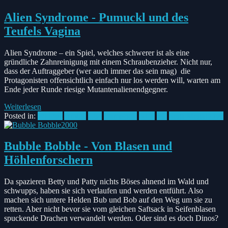
Alien Syndrome - Pumuckl und des
Teufels Vagina
Alien Syndrome – ein Spiel, welches schwerer ist als eine
gründliche Zahnreinigung mit einem Schraubenzieher. Nicht nur,
dass der Auftraggeber (wer auch immer das sein mag) die
Protagonisten offensichtlich einfach nur los werden will, warten am
Ende jeder Runde riesige Mutantenalienendgegner.
Weiterlesen
Posted in:
Podcast
Amiga
C64
GameBoy
NES
PC
Sega MegaDrive
Bubble Bobble - Von Blasen und
Höhlenforschern
Da spazieren Betty und Patty nichts Böses ahnend im Wald und
schwupps, haben sie sich verlaufen und werden entführt. Also
machen sich untere Helden Bub und Bob auf den Weg um sie zu
retten. Aber nicht bevor sie vom gleichen Saftsack in Seifenblasen
spuckende Drachen verwandelt werden. Oder sind es doch Dinos?