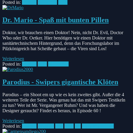
Posted in:
Podcast
GameBoy
NES
Dr. Mario - Spaß mit bunten Pillen
Doktor, wir brauchen einen Doktor! Nein, nicht Dr. Evil, Doctor
Who oder Dr. Oetker. Hier benötigen wir einen Doktor mit
sanitärtechnischem Hintergrund, denn das Forschungslabor im
Pilzkönigreich hat Scheiße gebaut – die Viren sind Los!
Weiterlesen
Posted in:
Podcast
NES
PC Engine
Parodius - Swipers gigantische Klöten
Parodius – ein Shoot em up wie es kein zweites gibt. Außer die 4
weiteren Teile der Serie. Was genau hat das mit Swipers Testikeln
zu tun? Wer ist Mr. Vergangener Ruhm? Und was haben die
Designer geraucht? Findet es heraus, in Episode 60 !
Weiterlesen
Posted in:
Podcast
#VidGra
C64
NES
PC
Sega MegaDrive