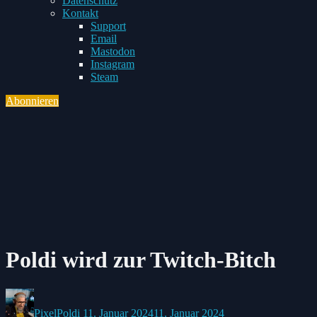
Datenschutz
Toggle
Kontakt
child
Support
menu
Email
Mastodon
Instagram
Steam
Abonnieren
Toggle
navigation
Poldi wird zur Twitch-Bitch
Posted
Posted
by:
on
PixelPoldi
11. Januar 2024
11. Januar 2024