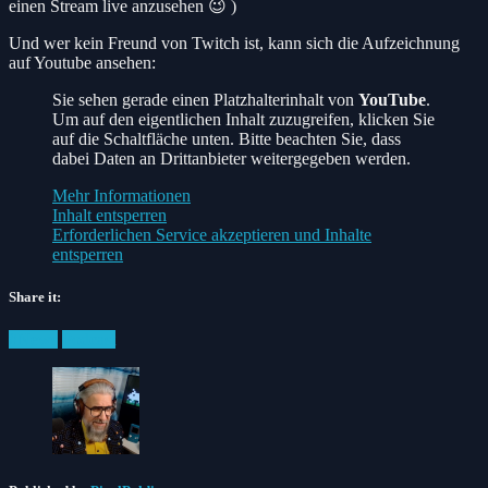
einen Stream live anzusehen 😉 )
Und wer kein Freund von Twitch ist, kann sich die Aufzeichnung
auf Youtube ansehen:
Sie sehen gerade einen Platzhalterinhalt von
YouTube
.
Um auf den eigentlichen Inhalt zuzugreifen, klicken Sie
auf die Schaltfläche unten. Bitte beachten Sie, dass
dabei Daten an Drittanbieter weitergegeben werden.
Mehr Informationen
Inhalt entsperren
Erforderlichen Service akzeptieren und Inhalte
entsperren
Share it:
Facebook
Twitter
Pinterest
Posted
#News
Podcast
in: