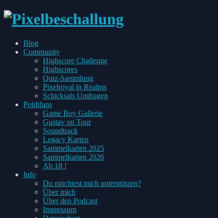
every
Blog
Pixel
Toggle
Community
has
child
Highscore Challenge
two
menu
Highscores
sides
Quiz-Sammlung
Pixelroyal in Realms
Schicksals Umfragen
Toggle
Poldifans
child
Game Boy Gallerie
menu
Gustav on Tour
Soundtrack
Legacy Karten
Sammelkarten 2025
Sammelkarten 2026
Ab 18 !
Toggle
Info
child
Du möchtest mich unterstützen?
menu
Über mich
Über den Podcast
Impressum