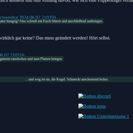
isch aussieht und null Ahnung davon, wie sich eine Flipperkugel verhal
gator hungrig! Also schnell mit Fisch füttern und anschließend umbringen.
o wirklich gar keine? Das muss geändert werden! Hört selbst.
gatoren rauslocken und zum Platzen bringen.
…und weg ist sie, die Kugel. Schmeckt anscheinend lecker.