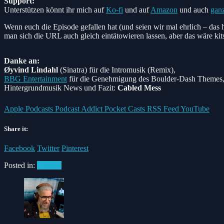
Support:
Unterstützen könnt ihr mich auf
Ko-fi
und auf
Amazon
und auch
gan
Wenn euch die Episode gefallen hat (und seien wir mal ehrlich – da
man sich die URL auch gleich eintätowieren lassen, aber das wäre kits
Danke an:
Øyvind Lindahl
(Sinatra)
für die Intromusik (Remix),
BBG Entertainment
für die Genehmigung des Boulder-Dash Themes
Hintergrundmusik News und Fazit:
Cabled Mess
Apple Podcasts
Podcast Addict
Pocket Casts
RSS Feed
YouTube
Share it:
Facebook
Twitter
Pinterest
Posted in:
Podcast