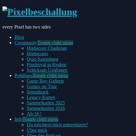
every Pixel has two sides
Blog
Community
Toggle child menu
Highscore Challenge
Highscores
Quiz-Sammlung
Pixelroyal in Realms
Schicksals Umfragen
Poldifans
Toggle child menu
Game Boy Gallerie
Gustav on Tour
Soundtrack
Legacy Karten
Sammelkarten 2025
Sammelkarten 2026
Ab 18 !
Info
Toggle child menu
Du möchtest mich unterstützen?
Über mich
Über den Podcast