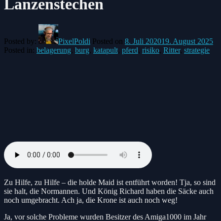
Lanzenstechen
Posted by:
PixelPoldi
Posted on
8. Juli 2020
19. August 2025
Posted in:
belagerung
,
burg
,
katapult
,
pferd
,
risiko
,
Ritter
,
strategie
Zu Hilfe, zu Hilfe – die holde Maid ist entführt worden! Tja, so sind
sie halt, die Normannen. Und König Richard haben die Säcke auch
noch umgebracht. Ach ja, die Krone ist auch noch weg!
Ja, vor solche Probleme wurden Besitzer des Amiga1000 im Jahr