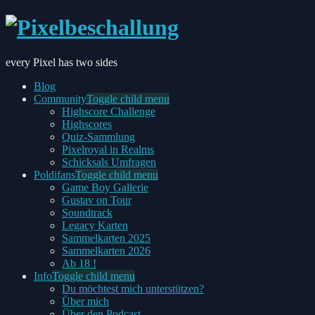
every Pixel has two sides
Blog
Community
Toggle child menu
Highscore Challenge
Highscores
Quiz-Sammlung
Pixelroyal in Realms
Schicksals Umfragen
Poldifans
Toggle child menu
Game Boy Gallerie
Gustav on Tour
Soundtrack
Legacy Karten
Sammelkarten 2025
Sammelkarten 2026
Ab 18 !
Info
Toggle child menu
Du möchtest mich unterstützen?
Über mich
Über den Podcast