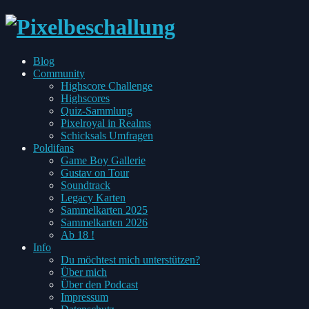
every
Blog
Pixel
Toggle
Community
has
child
Highscore Challenge
two
menu
Highscores
sides
Quiz-Sammlung
Pixelroyal in Realms
Schicksals Umfragen
Toggle
Poldifans
child
Game Boy Gallerie
menu
Gustav on Tour
Soundtrack
Legacy Karten
Sammelkarten 2025
Sammelkarten 2026
Ab 18 !
Toggle
Info
child
Du möchtest mich unterstützen?
menu
Über mich
Über den Podcast
Impressum