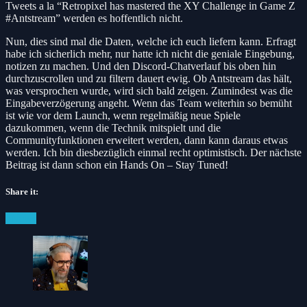
Tweets a la “Retropixel has mastered the XY Challenge in Game Z
#Antstream” werden es hoffentlich nicht.
Nun, dies sind mal die Daten, welche ich euch liefern kann. Erfragt
habe ich sicherlich mehr, nur hatte ich nicht die geniale Eingebung,
notizen zu machen. Und den Discord-Chatverlauf bis oben hin
durchzuscrollen und zu filtern dauert ewig. Ob Antstream das hält,
was versprochen wurde, wird sich bald zeigen. Zumindest was die
Eingabeverzögerung angeht. Wenn das Team weiterhin so bemüht
ist wie vor dem Launch, wenn regelmäßig neue Spiele
dazukommen, wenn die Technik mitspielt und die
Communityfunktionen erweitert werden, dann kann daraus etwas
werden. Ich bin diesbezüglich einmal recht optimistisch. Der nächste
Beitrag ist dann schon ein Hands On – Stay Tuned!
Share it:
Facebook
Twitter
Pinterest
Posted
#News
in: