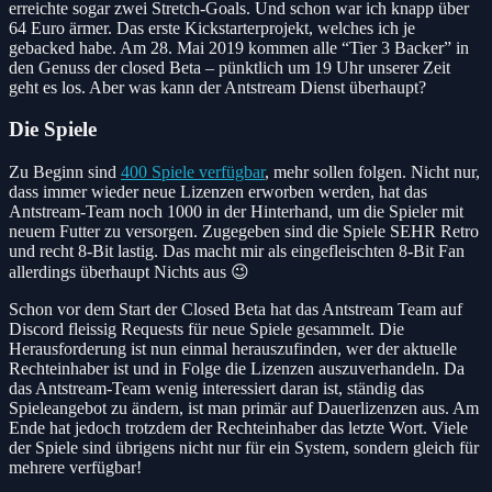
erreichte sogar zwei Stretch-Goals. Und schon war ich knapp über
64 Euro ärmer. Das erste Kickstarterprojekt, welches ich je
gebacked habe. Am 28. Mai 2019 kommen alle “Tier 3 Backer” in
den Genuss der closed Beta – pünktlich um 19 Uhr unserer Zeit
geht es los. Aber was kann der Antstream Dienst überhaupt?
Die Spiele
Zu Beginn sind
400 Spiele verfügbar
, mehr sollen folgen. Nicht nur,
dass immer wieder neue Lizenzen erworben werden, hat das
Antstream-Team noch 1000 in der Hinterhand, um die Spieler mit
neuem Futter zu versorgen. Zugegeben sind die Spiele SEHR Retro
und recht 8-Bit lastig. Das macht mir als eingefleischten 8-Bit Fan
allerdings überhaupt Nichts aus 😉
Schon vor dem Start der Closed Beta hat das Antstream Team auf
Discord fleissig Requests für neue Spiele gesammelt. Die
Herausforderung ist nun einmal herauszufinden, wer der aktuelle
Rechteinhaber ist und in Folge die Lizenzen auszuverhandeln. Da
das Antstream-Team wenig interessiert daran ist, ständig das
Spieleangebot zu ändern, ist man primär auf Dauerlizenzen aus. Am
Ende hat jedoch trotzdem der Rechteinhaber das letzte Wort. Viele
der Spiele sind übrigens nicht nur für ein System, sondern gleich für
mehrere verfügbar!