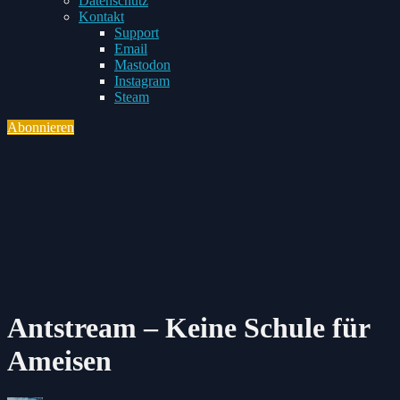
Datenschutz
Toggle
Kontakt
child
Support
menu
Email
Mastodon
Instagram
Steam
Abonnieren
Toggle
navigation
Antstream – Keine Schule für
Ameisen