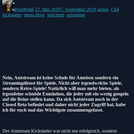
Posted
Posted
Posted
by:
on
in:
PixelPoldi
27. Mai 2019
7. September 2019
amiga
,
C64
,
kickstarter
,
mega drive
,
spectrum
,
streaming
Nein, Antstream ist keine Schule für Ameisen sondern ein
Streamingdienst für Spiele. Nicht aber irgendwelche Spiele,
sondern Retro-Spiele! Natürlich will man mehr bieten, als
irgendeine schnöde Emulation, die jeder mit ein wenig googeln
auf die Beine stellen kann. Da sich Antstream noch in der
Closed Beta befindet und daher nicht jeder Zugriff hat, habe
ich für euch mal das Wichtigste zusammengefasst.
Der Antstream Kickstarter war nicht nur erfolgreich, sondern