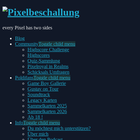
every Pixel has two sides
Blog
Community
Toggle child menu
Highscore Challenge
Highscores
Quiz-Sammlung
Pixelroyal in Realms
Schicksals Umfragen
Poldifans
Toggle child menu
Game Boy Gallerie
Gustav on Tour
Soundtrack
Legacy Karten
Sammelkarten 2025
Sammelkarten 2026
Ab 18 !
Info
Toggle child menu
Du möchtest mich unterstützen?
Über mich
Über den Podcast