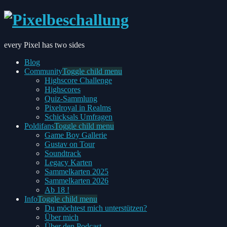
every Pixel has two sides
Blog
Community
Toggle child menu
Highscore Challenge
Highscores
Quiz-Sammlung
Pixelroyal in Realms
Schicksals Umfragen
Poldifans
Toggle child menu
Game Boy Gallerie
Gustav on Tour
Soundtrack
Legacy Karten
Sammelkarten 2025
Sammelkarten 2026
Ab 18 !
Info
Toggle child menu
Du möchtest mich unterstützen?
Über mich
Über den Podcast