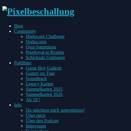
every
Blog
Pixel
Toggle
Community
has
child
Highscore Challenge
two
menu
Highscores
sides
Quiz-Sammlung
Pixelroyal in Realms
Schicksals Umfragen
Toggle
Poldifans
child
Game Boy Gallerie
menu
Gustav on Tour
Soundtrack
Legacy Karten
Sammelkarten 2025
Sammelkarten 2026
Ab 18 !
Toggle
Info
child
Du möchtest mich unterstützen?
menu
Über mich
Über den Podcast
Impressum