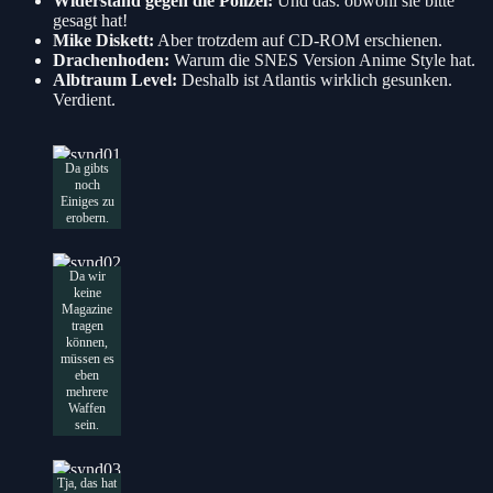
Widerstand gegen die Polizei:
Und das. obwohl sie bitte
gesagt hat!
Mike Diskett:
Aber trotzdem auf CD-ROM erschienen.
Drachenhoden:
Warum die SNES Version Anime Style hat.
Albtraum Level:
Deshalb ist Atlantis wirklich gesunken.
Verdient.
Da gibts
noch
Einiges zu
erobern.
Da wir
keine
Magazine
tragen
können,
müssen es
eben
mehrere
Waffen
sein.
Tja, das hat