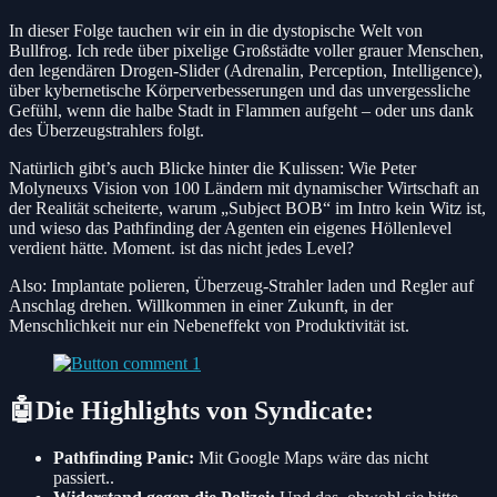
In dieser Folge tauchen wir ein in die dystopische Welt von
Bullfrog. Ich rede über pixelige Großstädte voller grauer Menschen,
den legendären Drogen-Slider (Adrenalin, Perception, Intelligence),
über kybernetische Körperverbesserungen und das unvergessliche
Gefühl, wenn die halbe Stadt in Flammen aufgeht – oder uns dank
des Überzeugstrahlers folgt.
Natürlich gibt’s auch Blicke hinter die Kulissen: Wie Peter
Molyneuxs Vision von 100 Ländern mit dynamischer Wirtschaft an
der Realität scheiterte, warum „Subject BOB“ im Intro kein Witz ist,
und wieso das Pathfinding der Agenten ein eigenes Höllenlevel
verdient hätte. Moment. ist das nicht jedes Level?
Also: Implantate polieren, Überzeug-Strahler laden und Regler auf
Anschlag drehen. Willkommen in einer Zukunft, in der
Menschlichkeit nur ein Nebeneffekt von Produktivität ist.
🤖Die Highlights von Syndicate:
Pathfinding Panic:
Mit Google Maps wäre das nicht
passiert..