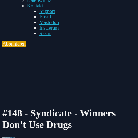
Datenschutz
Toggle
Kontakt
child
Support
menu
Email
Mastodon
Instagram
Steam
Abonnieren
Toggle
navigation
#148 - Syndicate - Winners
Don't Use Drugs