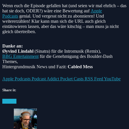
Wenn euch die Episode gefallen hat (und seien wir mal ehrlich – das
hat sie doch, ODER?) wäre eine Bewertung auf
Apple
Podcasts
genial. Und vergesst nicht zu abonnieren! Und
weitererzählen! Klar kann man sich die URL auch gleich
eintätowieren lassen, aber das wäre kitschig – man muss ja nicht
gleich übertreiben.
Danke an:
Øyvind Lindahl
(Sinatra)
für die Intromusik (Remix),
BBG Entertainment
für die Genehmigung des Boulder-Dash
Themes,
Hintergrundmusik News und Fazit:
Cabled Mess
Apple Podcasts
Podcast Addict
Pocket Casts
RSS Feed
YouTube
Share it:
Facebook
Twitter
Pinterest
Posted
Podcast
in: