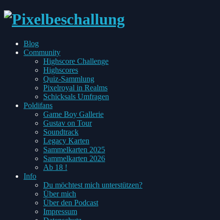
every
Blog
Pixel
Toggle
Community
has
child
Highscore Challenge
two
menu
Highscores
sides
Quiz-Sammlung
Pixelroyal in Realms
Schicksals Umfragen
Toggle
Poldifans
child
Game Boy Gallerie
menu
Gustav on Tour
Soundtrack
Legacy Karten
Sammelkarten 2025
Sammelkarten 2026
Ab 18 !
Toggle
Info
child
Du möchtest mich unterstützen?
menu
Über mich
Über den Podcast
Impressum