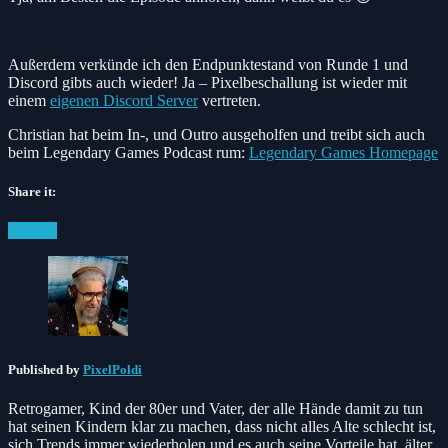
Außerdem verkünde ich den Endpunktestand von Runde 1 und
Discord gibts auch wieder! Ja – Pixelbeschallung ist wieder mit
einem
eigenen Discord Server
vertreten.
Christian hat beim In-, und Outro ausgeholfen und treibt sich auch
beim Legendary Games Podcast rum:
Legendary Games Homepage
Share it:
Facebook
Twitter
Pinterest
Posted
Podcast
in:
Published by
PixelPoldi
Retrogamer, Kind der 80er und Vater, der alle Hände damit zu tun
hat seinen Kindern klar zu machen, dass nicht alles Alte schlecht ist,
sich Trends immer wiederholen und es auch seine Vorteile hat, älter