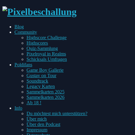
every
Blog
Pixel
Toggle
Community
has
child
Highscore Challenge
two
menu
Highscores
sides
Quiz-Sammlung
Pixelroyal in Realms
Schicksals Umfragen
Toggle
Poldifans
child
Game Boy Gallerie
menu
Gustav on Tour
Soundtrack
Legacy Karten
Sammelkarten 2025
Sammelkarten 2026
Ab 18 !
Toggle
Info
child
Du möchtest mich unterstützen?
menu
Über mich
Über den Podcast
Impressum