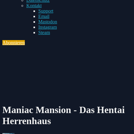
Datenschutz
Toggle
Kontakt
child
Support
menu
Email
Mastodon
Instagram
Steam
Abonnieren
Toggle
navigation
Maniac Mansion - Das Hentai
Herrenhaus