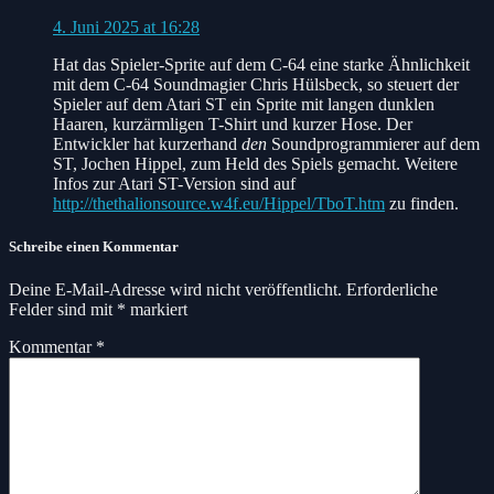
4. Juni 2025 at 16:28
Hat das Spieler-Sprite auf dem C-64 eine starke Ähnlichkeit
mit dem C-64 Soundmagier Chris Hülsbeck, so steuert der
Spieler auf dem Atari ST ein Sprite mit langen dunklen
Haaren, kurzärmligen T-Shirt und kurzer Hose. Der
Entwickler hat kurzerhand
den
Soundprogrammierer auf dem
ST, Jochen Hippel, zum Held des Spiels gemacht. Weitere
Infos zur Atari ST-Version sind auf
http://thethalionsource.w4f.eu/Hippel/TboT.htm
zu finden.
Schreibe einen Kommentar
Deine E-Mail-Adresse wird nicht veröffentlicht.
Erforderliche
Felder sind mit
*
markiert
Kommentar
*