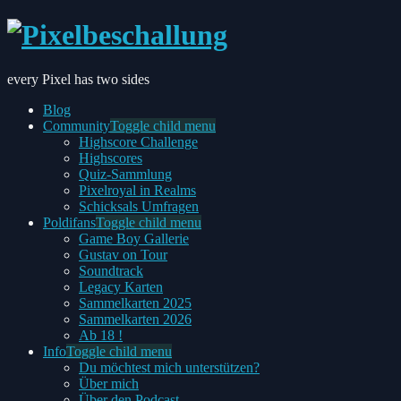
every Pixel has two sides
Blog
Community
Toggle child menu
Highscore Challenge
Highscores
Quiz-Sammlung
Pixelroyal in Realms
Schicksals Umfragen
Poldifans
Toggle child menu
Game Boy Gallerie
Gustav on Tour
Soundtrack
Legacy Karten
Sammelkarten 2025
Sammelkarten 2026
Ab 18 !
Info
Toggle child menu
Du möchtest mich unterstützen?
Über mich
Über den Podcast