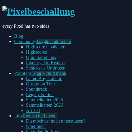
every Pixel has two sides
Blog
Community
Toggle child menu
Highscore Challenge
Highscores
Quiz-Sammlung
Pixelroyal in Realms
Schicksals Umfragen
Poldifans
Toggle child menu
Game Boy Gallerie
Gustav on Tour
Soundtrack
Legacy Karten
Sammelkarten 2025
Sammelkarten 2026
Ab 18 !
Info
Toggle child menu
Du möchtest mich unterstützen?
Über mich
Über den Podcast