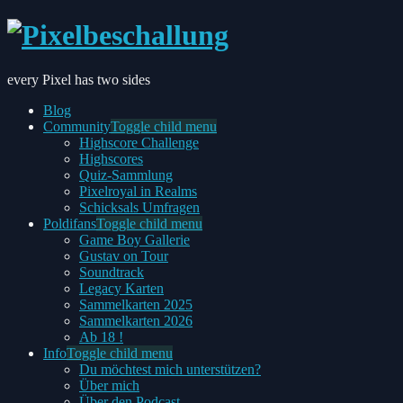
every Pixel has two sides
Blog
Community
Toggle child menu
Highscore Challenge
Highscores
Quiz-Sammlung
Pixelroyal in Realms
Schicksals Umfragen
Poldifans
Toggle child menu
Game Boy Gallerie
Gustav on Tour
Soundtrack
Legacy Karten
Sammelkarten 2025
Sammelkarten 2026
Ab 18 !
Info
Toggle child menu
Du möchtest mich unterstützen?
Über mich
Über den Podcast