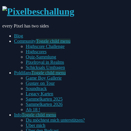
every Pixel has two sides
Blog
Community
Toggle child menu
Highscore Challenge
Highscores
Quiz-Sammlung
Pixelroyal in Realms
Schicksals Umfragen
Poldifans
Toggle child menu
Game Boy Gallerie
Gustav on Tour
Soundtrack
Legacy Karten
Sammelkarten 2025
Sammelkarten 2026
Ab 18 !
Info
Toggle child menu
Du möchtest mich unterstützen?
Über mich
Über den Podcast