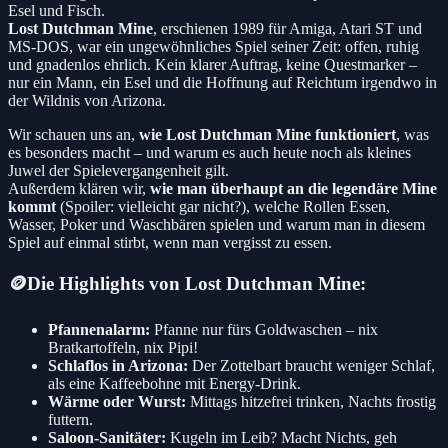
Esel und Fisch.
Lost Dutchman Mine
, erschienen 1989 für Amiga, Atari ST und
MS-DOS, war ein ungewöhnliches Spiel seiner Zeit: offen, ruhig
und gnadenlos ehrlich. Kein klarer Auftrag, keine Questmarker –
nur ein Mann, ein Esel und die Hoffnung auf Reichtum irgendwo in
der Wildnis von Arizona.
Wir schauen uns an,
wie Lost Dutchman Mine funktioniert
, was
es besonders macht – und warum es auch heute noch als kleines
Juwel der Spielevergangenheit gilt.
Außerdem klären wir,
wie man überhaupt an die legendäre Mine
kommt
(Spoiler: vielleicht gar nicht?), welche Rollen Essen,
Wasser, Poker und Waschbären spielen und warum man in diesem
Spiel auf einmal stirbt, wenn man vergisst zu essen.
🪙Die Highlights von Lost Dutchman Mine:
Pfannenalarm:
Pfanne nur fürs Goldwaschen – nix
Bratkartoffeln, nix Pipi!
Schlaflos in Arizona:
Der Zottelbart braucht weniger Schlaf,
als eine Kaffeebohne mit Energy-Drink.
Wärme oder Wurst:
Mittags hitzefrei trinken, Nachts frostig
futtern.
Saloon-Sanitäter:
Kugeln im Leib? Macht Nichts, geh