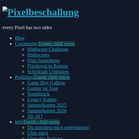
every Pixel has two sides
Blog
Community
Toggle child menu
Highscore Challenge
Highscores
Quiz-Sammlung
Pixelroyal in Realms
Schicksals Umfragen
Poldifans
Toggle child menu
Game Boy Gallerie
Gustav on Tour
Soundtrack
Legacy Karten
Sammelkarten 2025
Sammelkarten 2026
Ab 18 !
Info
Toggle child menu
Du möchtest mich unterstützen?
Über mich
Über den Podcast