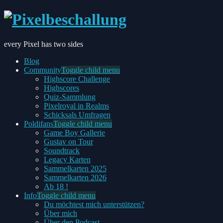
every Pixel has two sides
Blog
Community
Toggle child menu
Highscore Challenge
Highscores
Quiz-Sammlung
Pixelroyal in Realms
Schicksals Umfragen
Poldifans
Toggle child menu
Game Boy Gallerie
Gustav on Tour
Soundtrack
Legacy Karten
Sammelkarten 2025
Sammelkarten 2026
Ab 18 !
Info
Toggle child menu
Du möchtest mich unterstützen?
Über mich
Über den Podcast