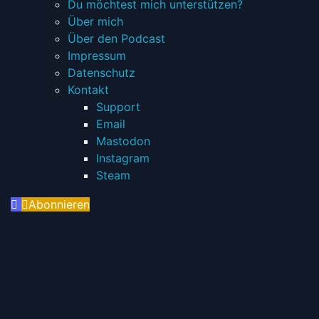
child
Du möchtest mich unterstützen?
menu
Über mich
Über den Podcast
Impressum
Datenschutz
Toggle
Kontakt
child
Support
menu
Email
Mastodon
Instagram
Steam
Abonnieren