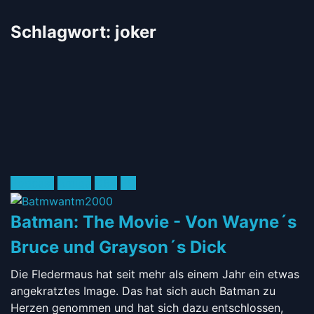
Schlagwort:
joker
Posted
Podcast
Amiga
C64
PC
in:
Batman: The Movie - Von Wayne´s
Bruce und Grayson´s Dick
Die Fledermaus hat seit mehr als einem Jahr ein etwas
angekratztes Image. Das hat sich auch Batman zu
Herzen genommen und hat sich dazu entschlossen,