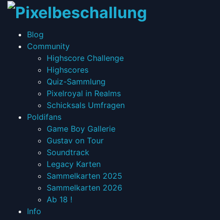
T
na
every
Blog
Pixel
Toggle
Community
has
child
Highscore Challenge
two
menu
Highscores
sides
Quiz-Sammlung
Pixelroyal in Realms
Schicksals Umfragen
Toggle
Poldifans
child
Game Boy Gallerie
menu
Gustav on Tour
Soundtrack
Legacy Karten
Sammelkarten 2025
Sammelkarten 2026
Ab 18 !
Toggle
Info