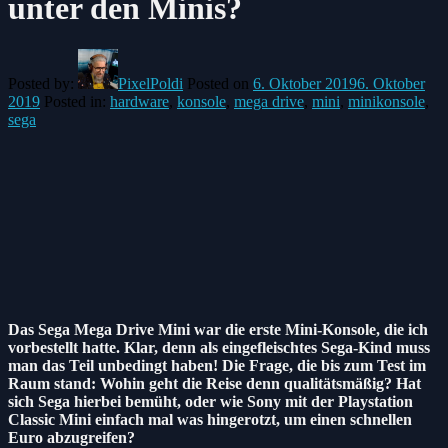
unter den Minis?
Posted by:
PixelPoldi
Posted on
6. Oktober 2019
6. Oktober
2019
Posted in:
hardware
,
konsole
,
mega drive
,
mini
,
minikonsole
,
sega
Das Sega Mega Drive Mini war die erste Mini-Konsole, die ich
vorbestellt hatte. Klar, denn als eingefleischtes Sega-Kind muss
man das Teil unbedingt haben! Die Frage, die bis zum Test im
Raum stand: Wohin geht die Reise denn qualitätsmäßig? Hat
sich Sega hierbei bemüht, oder wie Sony mit der Playstation
Classic Mini einfach mal was hingerotzt, um einen schnellen
Euro abzugreifen?