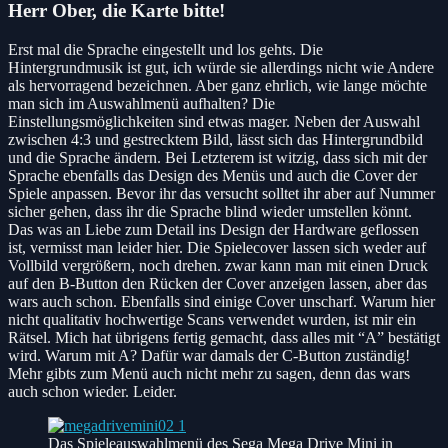
Herr Ober, die Karte bitte!
Erst mal die Sprache eingestellt und los gehts. Die
Hintergrundmusik ist gut, ich würde sie allerdings nicht wie Andere
als hervorragend bezeichnen. Aber ganz ehrlich, wie lange möchte
man sich im Auswahlmenü aufhalten? Die
Einstellungsmöglichkeiten sind etwas mager. Neben der Auswahl
zwischen 4:3 und gestrecktem Bild, lässt sich das Hintergrundbild
und die Sprache ändern. Bei Letzterem ist witzig, dass sich mit der
Sprache ebenfalls das Design des Menüs und auch die Cover der
Spiele anpassen. Bevor ihr das versucht solltet ihr aber auf Nummer
sicher gehen, dass ihr die Sprache blind wieder umstellen könnt.
Das was an Liebe zum Detail ins Design der Hardware geflossen
ist, vermisst man leider hier. Die Spielecover lassen sich weder auf
Vollbild vergrößern, noch drehen. zwar kann man mit einen Druck
auf den B-Button den Rücken der Cover anzeigen lassen, aber das
wars auch schon. Ebenfalls sind einige Cover unscharf. Warum hier
nicht qualitativ hochwertige Scans verwendet wurden, ist mir ein
Rätsel. Mich hat übrigens fertig gemacht, dass alles mit “A” bestätigt
wird. Warum mit A? Dafür war damals der C-Button zuständig!
Mehr gibts zum Menü auch nicht mehr zu sagen, denn das wars
auch schon wieder. Leider.
Das Spieleauswahlmenü des Sega Mega Drive Mini in