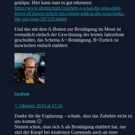
geklipst. Hier kann man es gut erkennen:
https://www.destructoid.com/here-s-what-the-sega-mini-
tower-of-power-which-isn-t-being-sold-in-the-west-looks-
like-up-close-567119.phtml
Und das mit dem A-Button zur Bestätigung im Menü ist
vermutlich einfach der Gewöhnung der letzten Jahrzehnte
geschuldet, das Schema A= Bestätigung, B=Zurück ist
inzwischen einfach etabliert.
PixelPoldi
7. Oktober 2019 at 17:16
Danke für die Ergänzung – schade, dass das Zubehör nicht zu
uns kommt 🙁
Stimmt schon, dass sich A als Bestätigung etabliert hat, nur
sitzt der Knopf bei modernen Gamepads auch an einer