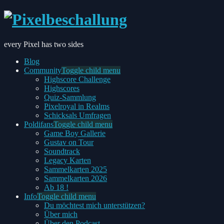
every Pixel has two sides
Blog
Community
Toggle child menu
Highscore Challenge
Highscores
Quiz-Sammlung
Pixelroyal in Realms
Schicksals Umfragen
Poldifans
Toggle child menu
Game Boy Gallerie
Gustav on Tour
Soundtrack
Legacy Karten
Sammelkarten 2025
Sammelkarten 2026
Ab 18 !
Info
Toggle child menu
Du möchtest mich unterstützen?
Über mich
Über den Podcast