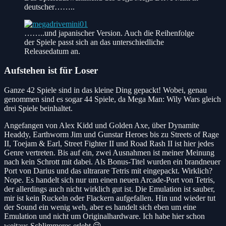
deutscher……..
……..und japanischer Version. Auch die Reihenfolge
der Spiele passt sich an das unterschiedliche
Releasedatum an.
Aufstehen ist für Loser
Ganze 42 Spiele sind in das kleine Ding gepackt! Wobei, genau
genommen sind es sogar 44 Spiele, da Mega Man: Wily Wars gleich
drei Spiele beinhaltet.
Angefangen von Alex Kidd und Golden Axe, über Dynamite
Headdy, Earthworm Jim und Gunstar Heroes bis zu Streets of Rage
II, Toejam & Earl, Street Fighter II und Road Rash II ist hier jedes
Genre vertreten. Bis auf ein, zwei Ausnahmen ist meiner Meinung
nach kein Schrott mit dabei. Als Bonus-Titel wurden ein brandneuer
Port von Darius und das ultrarare Tetris mit eingepackt. Wirklich?
Nope. Es handelt sich nur um einen neuen Arcade-Port von Tetris,
der allerdings auch nicht wirklich gut ist. Die Emulation ist sauber,
mir ist kein Ruckeln oder Flackern aufgefallen. Hin und wieder tut
der Sound ein wenig weh, aber es handelt sich eben um eine
Emulation und nicht um Originalhardware. Ich habe hier schon
weitaus Schlimmeres erlebt 😉