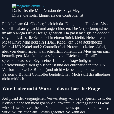
Da ist sie, die Mini-Version des Sega Mega
Drive, die sogar kleiner als der Controller ist
Pünktlich am 04. Oktober, hielt ich das Ding in den Händen. Also
schnell mal ausgepackt und angeschlossen. Die Verpackung ist nett
im alten Mega Drive Design gehalten. Da passt man gleich doppelt
so gut auf, dass die Schachtel in einem Stück bleibt. Neben dem
Mega Drive Mini liegt ein HDMI Kabel, ein Sega gebrandetes
Micro-USB Kabel und 2 Controller bei. Netzteil ist keines dabei,
aber von denen haben wahrscheinlich ohnehin die Meisten ein paar
herumliegen. Man könnte ja schon von “Liebe zum Detail”
sprechen, dass sich Sega seiner Linie von fragwürdigen
Entscheidungen treu geblieben ist und der europäischen und US
Version nur zwei 3-Button (und nicht wie bei der japanischen
Version 6-Button) Controller beigelegt hat. Mich stört das allerdings
nicht wirklich.
Wurst oder nicht Wurst – das ist hier die Frage
Aufgrund der vergangenen Verwurstung von Sega-Spielen bzw. der
Konsole habe ich nicht gar so viel erwartet, allerdings ist das Gerät
wirklich schön verarbeitet. Nicht nur, dass es qualitativ hochwertig
wirkt, wurde auch auf Details geachtet. So kann der