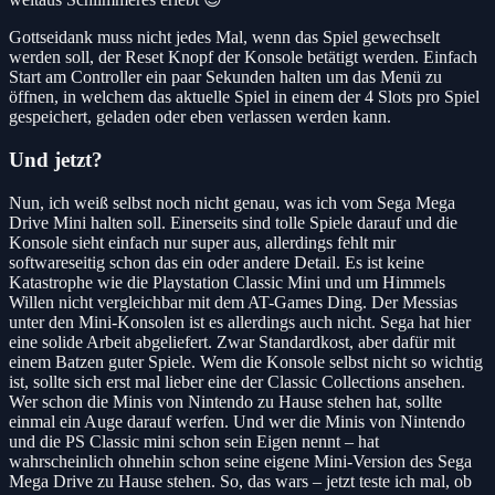
Gottseidank muss nicht jedes Mal, wenn das Spiel gewechselt
werden soll, der Reset Knopf der Konsole betätigt werden. Einfach
Start am Controller ein paar Sekunden halten um das Menü zu
öffnen, in welchem das aktuelle Spiel in einem der 4 Slots pro Spiel
gespeichert, geladen oder eben verlassen werden kann.
Und jetzt?
Nun, ich weiß selbst noch nicht genau, was ich vom Sega Mega
Drive Mini halten soll. Einerseits sind tolle Spiele darauf und die
Konsole sieht einfach nur super aus, allerdings fehlt mir
softwareseitig schon das ein oder andere Detail. Es ist keine
Katastrophe wie die Playstation Classic Mini und um Himmels
Willen nicht vergleichbar mit dem AT-Games Ding. Der Messias
unter den Mini-Konsolen ist es allerdings auch nicht. Sega hat hier
eine solide Arbeit abgeliefert. Zwar Standardkost, aber dafür mit
einem Batzen guter Spiele. Wem die Konsole selbst nicht so wichtig
ist, sollte sich erst mal lieber eine der Classic Collections ansehen.
Wer schon die Minis von Nintendo zu Hause stehen hat, sollte
einmal ein Auge darauf werfen. Und wer die Minis von Nintendo
und die PS Classic mini schon sein Eigen nennt – hat
wahrscheinlich ohnehin schon seine eigene Mini-Version des Sega
Mega Drive zu Hause stehen. So, das wars – jetzt teste ich mal, ob