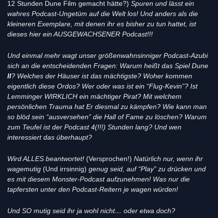
12 Stunden Dune Film gemacht hätte?)
Spuren und lässt ein
wahres Podcast-Ungetüm auf die Welt los! Und anders als die
kleineren Exemplare, mit denen ihr es bisher zu tun hattet, ist
dieses hier ein AUSGEWACHSENER Podcast!!!
Und einmal mehr wagt unser größenwahnsinniger Podcast-Azubi
sich an die entscheidenden Fragen: Warum heißt das Spiel Dune
II
? Welches der Häuser ist das mächtigste? Woher kommen
eigentlich diese Ordos? Wer oder was ist ein “Flug-Kevin”? Ist
Lemminger WIRKLICH ein mächtiger Pirat? Mit welchem
persönlichen Trauma hat Er diesmal zu kämpfen? Wie kann man
so blöd sein “ausversehen” die Hall of Fame zu löschen? Warum
zum Teufel ist der Podcast 4(!!!) Stunden lang? Und wen
interessiert das überhaupt?
Wird ALLES beantwortet!
(Versprochen!)
Natürlich nur, wenn ihr
wagemutig
(Und irrsinnig)
genug seid, auf “Play” zu drücken und
es mit diesem Monster-Podcast aufzunehmen! Was nur die
tapfersten unter den Podcast-Reitern je wagen würden!
Und SO mutig seid ihr ja wohl nicht… oder etwa doch?