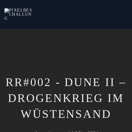
every
Pixel
has
two
sides
RR#002 - DUNE II –
DROGENKRIEG IM
WÜSTENSAND