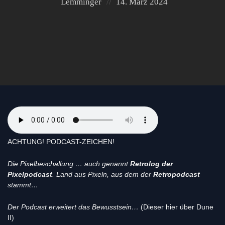
Posted
Posted
Lemminger
14. März 2024
by:
on
ACHTUNG! PODCAST-ZEICHEN!
Die Pixelbeschallung … auch genannt
Retrolog der
Pixelpodcast
. Land aus Pixeln, aus dem der
Retropodcast
stammt…
Der Podcast erweitert das Bewusstsein…
(Dieser hier über Dune
II)