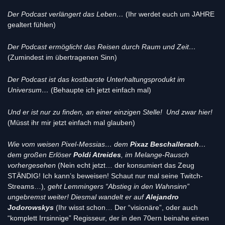
Der Podcast verlängert das Leben…
(Ihr werdet euch um JAHRE
gealtert fühlen)
Der Podcast ermöglicht das Reisen durch Raum und Zeit…
(Zumindest im übertragenen Sinn)
Der Podcast ist das kostbarste Unterhaltungsprodukt im
Universum…
(Behaupte ich jetzt einfach mal)
Und er ist nur zu finden, an einer einzigen Stelle! Und zwar hier!
(Müsst ihr mir jetzt einfach mal glauben)
Wie vom weisen Pixel-Messias… dem
Pixaz Beschallerach
…
dem großen Erlöser
Poldi Atreides
, im Melange-Rausch
vorhergesehen
(Nein echt jetzt… der konsumiert das Zeug
STÄNDIG! Ich kann’s beweisen! Schaut nur mal seine Twitch-
Streams…)
, geht
Lemmingers “Abstieg in den Wahnsinn”
ungebremst weiter! Diesmal wandelt er auf
Alejandro
Jodorowskys
(Ihr wisst schon… Der “visionäre”, oder auch
“komplett Irrsinnige” Regisseur, der in den 70ern beinahe einen