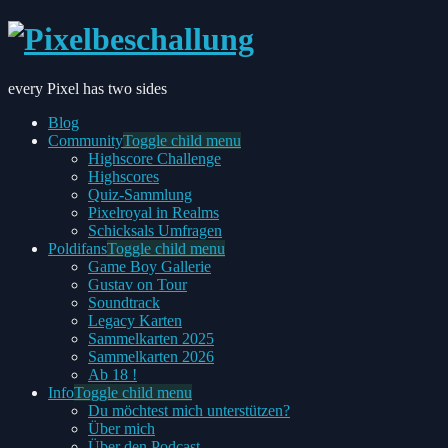
every Pixel has two sides
Blog
Community
Toggle child menu
Highscore Challenge
Highscores
Quiz-Sammlung
Pixelroyal in Realms
Schicksals Umfragen
Poldifans
Toggle child menu
Game Boy Gallerie
Gustav on Tour
Soundtrack
Legacy Karten
Sammelkarten 2025
Sammelkarten 2026
Ab 18 !
Info
Toggle child menu
Du möchtest mich unterstützen?
Über mich
Über den Podcast