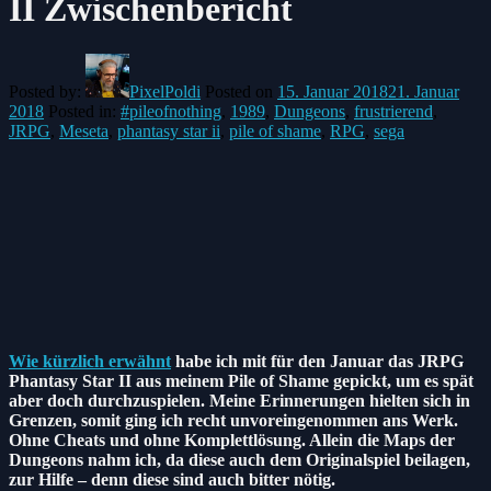
II Zwischenbericht
Posted by:
PixelPoldi
Posted on
15. Januar 2018
21. Januar
2018
Posted in:
#pileofnothing
,
1989
,
Dungeons
,
frustrierend
,
JRPG
,
Meseta
,
phantasy star ii
,
pile of shame
,
RPG
,
sega
Wie kürzlich erwähnt
habe ich mit für den Januar das JRPG
Phantasy Star II aus meinem Pile of Shame gepickt, um es spät
aber doch durchzuspielen. Meine Erinnerungen hielten sich in
Grenzen, somit ging ich recht unvoreingenommen ans Werk.
Ohne Cheats und ohne Komplettlösung. Allein die Maps der
Dungeons nahm ich, da diese auch dem Originalspiel beilagen,
zur Hilfe – denn diese sind auch bitter nötig.