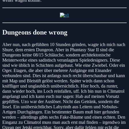
weiter wagen konnte.
Dungeons done wrong
Aber nun, nach gefühlten 10 Stunden grinden, wagte ich mich nach
Shure, dem ersten Dungeon. Aber in Phantasy Star II sind die
Dungeons keine 08/15 Schläuche, sondern architektonische
Meisterwerke eines sadistisch veranlagten Spieledesigners. Diese
sind wie üblich in Schichten aufgebaut. Wie eine Zwiebel. Oder ein
Oger. Etagen, die aber über mehrere Aufgänge mit Einander
verbunden sind. Dies ist anfangs noch recht überschaubar und kann
mit Map und Bleistift gelöst werden. Später wirds dann schon
kniffliger und unglaublich unübersichtlich. Hier hoch, da runter,
dann wieder hoch, ins Loch reinfallen, uff. Ich bin nun in Climatrol
angelangt und ich kann euch nur sagen: Hab auf meinen Vorsatz
gepfiffen. Uzo war der Auslöser. Nicht das Getränk, sondern die
Insel. Ein unübersichtliches Labyrinth aus Leitern und Nebulus-
Artigen Durchgängen. Ein bestimmter Baum muß hier gefunden
werden – allerdings gibts sechs Fake-Bäume und einen echten. Den
Einganz zu Climatrol muss man auch erst mal finden – irgendwo im
Ozean per Jetski erreichbar. Sorry, aber dafür fehlen mir echt die