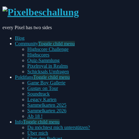
every Pixel has two sides
Blog
Community
Toggle child menu
Highscore Challenge
Highscores
Quiz-Sammlung
Pixelroyal in Realms
Schicksals Umfragen
Poldifans
Toggle child menu
Game Boy Gallerie
Gustav on Tour
Soundtrack
Legacy Karten
Sammelkarten 2025
Sammelkarten 2026
Ab 18 !
Info
Toggle child menu
Du möchtest mich unterstützen?
Über mich
Über den Podcast