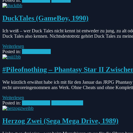
Posted in:
#Retrospektive
GameBoy
DuckTales (GameBoy, 1990)
Ich weiß – wer Duck Tales nicht kennt ist entweder zu jung, zu alt od
Duck Tales also kennen. Nichtsdestotrotz gehört Duck Tales zu mein
Weiterlesen
Posted in:
#PileofNothing
#Pileofnothing – Phantasy Star II Zwische
Wie kürzlich erwähnt habe ich mit für den Januar das JRPG Phantasy 
recht unvoreingenommen ans Werk. Ohne Cheats und ohne Komplett
Weiterlesen
Posted in:
#Retrospektive
Sega MegaDrive
Herzog Zwei (Sega Mega Drive, 1989)