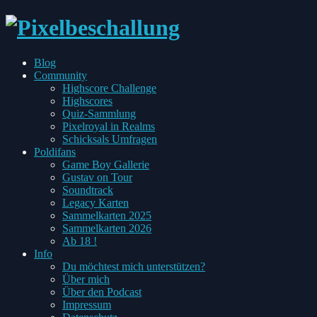
every
Blog
Pixel
Toggle
Community
has
child
Highscore Challenge
two
menu
Highscores
sides
Quiz-Sammlung
Pixelroyal in Realms
Schicksals Umfragen
Toggle
Poldifans
child
Game Boy Gallerie
menu
Gustav on Tour
Soundtrack
Legacy Karten
Sammelkarten 2025
Sammelkarten 2026
Ab 18 !
Toggle
Info
child
Du möchtest mich unterstützen?
menu
Über mich
Über den Podcast
Impressum