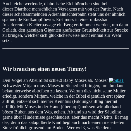
Auch eichelwerfende, diabolische Eichhörnchen sind bei
dieser Diarrhoe menschlichen Versagens mit von der Partie. Nach
dieser schafsammelnden Adrenalinachterbahn steht uns der ähnlich
spannende Endkampf bevor. Erst muss in einer unfassbar
frustrierenden Kletterpassage ein Berg erklommen werden, um dann
Goliath, den garstigen Giganten grafischer Grauslichkeit zur Strecke
zu bringen, welcher sich glücklicherweise nicht einmal zur Wehr
setzt.
Wir brauchen einen neuen Timmy!
Den Vogel an Absurdität schießt Baby-Moses ab. Moses’
Schwester Mirjam muss Moses in Sicherheit bringen, um ihn dann
bekannterweise abtreiben zu lassen. Warum dies nicht seine Mutter
erledigt, sondern Mirjam, welche in der Bibel eigentlich erst später
auftritt, entzieht sich meiner Kenntnis (Bildungsauftrag hiermit
erfüllt). Mit Moses in der Hand (überkopf) müssen wir allerhand
bösen Buben aus dem Weg gehen. Ab und zu wird der Säugling
gerne über Hindernisse geschleudert, aber das macht Nichts. Er mag
das, denn das katapultierte Kind liegt auch nach einem metertiefen
Sturz fröhlich grinsend am Boden. Wer weiß, was Sie dem