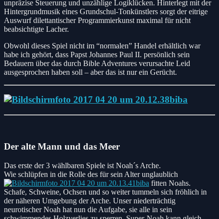
unpräzise Steuerung und unzählige Logiklücken. Hinterlegt mit der
Hintergrundmusik eines Grundschul-Tonkünstlers sorgt der eitrige
Auswurf dilettantischer Programmierkunst maximal für nicht
beabsichtigte Lacher.
Obwohl dieses Spiel nicht im “normalen” Handel erhältlich war
habe ich gehört, dass Papst Johannes Paul II. persönlich sein
Bedauern über das durch Bible Adventures verursachte Leid
ausgesprochen haben soll – aber das ist nur ein Gerücht.
Der alte Mann und das Meer
Das erste der 3 wählbaren Spiele ist Noah´s Arche.
Wie schlüpfen in die Rolle des für sein Alter unglaublich
fitten Noahs.
Schafe, Schweine, Ochsen und so weiter tummeln sich fröhlich in
der näheren Umgebung der Arche. Unser niederträchtig
neurotischer Noah hat nun die Aufgabe, sie alle in sein
schwimmendes Holzverlies zu sperren. Super-Noah kann gleich