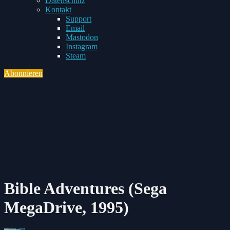
Datenschutz
Toggle
Kontakt
child
Support
menu
Email
Mastodon
Instagram
Steam
Abonnieren
Toggle
navigation
Bible Adventures (Sega
MegaDrive, 1995)