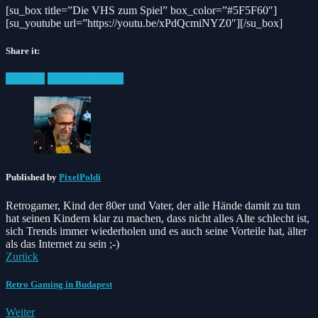
[su_box title=”Die VHS zum Spiel” box_color=”#5F5F60″]
[su_youtube url=”https://youtu.be/xPdQcmiNYZ0″][/su_box]
Share it:
Facebook
Twitter
Pinterest
Posted
#VidGra
Sega MegaDrive
in:
Published by
PixelPoldi
Retrogamer, Kind der 80er und Vater, der alle Hände damit zu tun
hat seinen Kindern klar zu machen, dass nicht alles Alte schlecht ist,
sich Trends immer wiederholen und es auch seine Vorteile hat, älter
als das Internet zu sein ;-)
Zurück
Retro Gaming in Budapest
Weiter