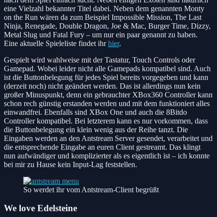
eine Vielzahl bekannter Titel dabei. Neben dem genannten Monty
on the Run wären da zum Beispiel Impossible Mission, The Last
Ninja, Renegade, Double Dragon, Joe & Mac, Burger Time, Dizzy,
Metal Slug und Fatal Fury – um nur ein paar genannt zu haben.
Eine aktuelle Spieleliste findet ihr
hier
.
Gespielt wird wahlweise mit der Tastatur, Touch Controls oder
Gamepad. Wobei leider nicht alle Gamepads kompatibel sind. Auch
ist die Buttonbelegung für jedes Spiel bereits vorgegeben und kann
(derzeit noch) nicht geändert werden. Das ist allerdings nun kein
großer Minuspunkt, denn ein gebrauchter XBox360 Controller kann
schon rech günstig erstanden werden und mit dem funktioniert alles
einwandfrei. Ebenfalls sind XBox One und auch die 8Bitdo
Controller kompatibel. Bei letzterem kann es nur vorkommen, dass
die Buttonbelegung ein klein wenig aus der Reihe tanzt. Die
Eingaben werden an den Antstream Server gesendet, verarbeitet und
die entsprechende Eingabe an euren Client gestreamt. Das klingt
nun aufwändiger und komplizierter als es eigentlich ist – ich konnte
bei mir zu Hause kein Input-Lag feststellen.
So werdet ihr vom Antstream-Client begrüßt
We love Edelsteine