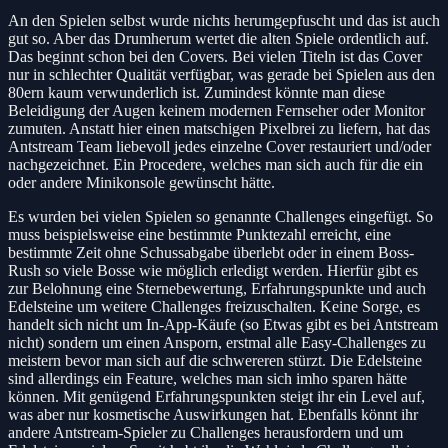
An den Spielen selbst wurde nichts herumgepfuscht und das ist auch
gut so. Aber das Drumherum wertet die alten Spiele ordentlich auf.
Das beginnt schon bei den Covers. Bei vielen Titeln ist das Cover
nur in schlechter Qualität verfügbar, was gerade bei Spielen aus den
80ern kaum verwunderlich ist. Zumindest könnte man diese
Beleidigung der Augen keinem modernen Fernseher oder Monitor
zumuten. Anstatt hier einen matschigen Pixelbrei zu liefern, hat das
Antstream Team liebevoll jedes einzelne Cover restauriert und/oder
nachgezeichnet. Ein Procedere, welches man sich auch für die ein
oder andere Minikonsole gewünscht hätte.
Es wurden bei vielen Spielen so genannte Challenges eingefügt. So
muss beispielsweise eine bestimmte Punktezahl erreicht, eine
bestimmte Zeit ohne Schussabgabe überlebt oder in einem Boss-
Rush so viele Bosse wie möglich erledigt werden. Hierfür gibt es
zur Belohnung eine Sternebewertung, Erfahrungspunkte und auch
Edelsteine um weitere Challenges freizuschalten. Keine Sorge, es
handelt sich nicht um In-App-Käufe (so Etwas gibt es bei Antstream
nicht) sondern um einen Ansporn, erstmal alle Easy-Challenges zu
meistern bevor man sich auf die schwereren stürzt. Die Edelsteine
sind allerdings ein Feature, welches man sich imho sparen hätte
können. Mit genügend Erfahrungspunkten steigt ihr ein Level auf,
was aber nur kosmetische Auswirkungen hat. Ebenfalls könnt ihr
andere Antstream-Spieler zu Challenges herausfordern und um