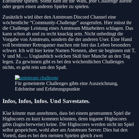
Edelsteine spielen. Somit habt ihr die Wahl, jede Challenge alleine
oder gegen einen anderen Spieler zu spielen.
Zusätzlich wird über den Antstream Discord Channel eine
wöchentliche “Community-Challenge” ausgerufen. Hier müsst ihr
die Challenge Leistung eines Antstream Mitarbeiters schlagen. Das
kann schon ab und zu recht knackig sein. Nicht unbedingt die
Vorgabe von Antstream, sondern die der anderen User. Eine Hand
voll bestimmer Retrogamer machen mir hier das Leben besonders
schwer. Ich will hier keine Namen Nennen, aber sie beginnen mit T,
V und M….. Unglaublich welchen Skill hier Manche an den Tag
legen. Zu gewinnen gibt es bei den wöchentlichen Challenges
nichts, es geht rein um den Spaß.
Für gemeisterte Challenges gibts eine Auszeichnung,
Edelsteine und Erfahrungspunkte
Infos, Infos, Infos. Und Savestates.
Klar könnte man annehmen, dass bei einem gestreamten Spiel die
Highscores zu kurz kommen könnten, denn ingame Highscores
gibts (logischerweise) keine. Die Highscores werden nicht im Spiel
selbst gespeichert, wohl aber am Antstream Server. Dies hat den
Vorteil, dass es bei den meisten Spielen gleich zwei