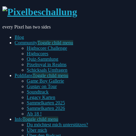
every Pixel has two sides
Blog
Community
Toggle child menu
Highscore Challenge
Highscores
Quiz-Sammlung
Pixelroyal in Realms
Schicksals Umfragen
Poldifans
Toggle child menu
Game Boy Gallerie
Gustav on Tour
Soundtrack
Legacy Karten
Sammelkarten 2025
Sammelkarten 2026
Ab 18 !
Info
Toggle child menu
Du möchtest mich unterstützen?
Über mich
Über den Podcast