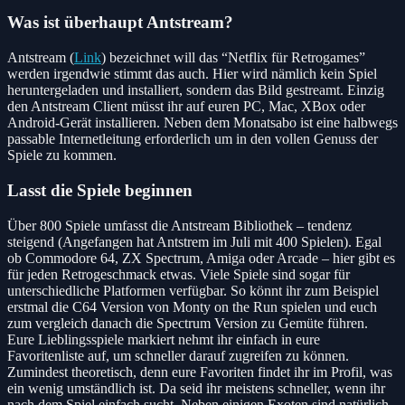
Was ist überhaupt Antstream?
Antstream (
Link
) bezeichnet will das “Netflix für Retrogames”
werden irgendwie stimmt das auch. Hier wird nämlich kein Spiel
heruntergeladen und installiert, sondern das Bild gestreamt. Einzig
den Antstream Client müsst ihr auf euren PC, Mac, XBox oder
Android-Gerät installieren. Neben dem Monatsabo ist eine halbwegs
passable Internetleitung erforderlich um in den vollen Genuss der
Spiele zu kommen.
Lasst die Spiele beginnen
Über 800 Spiele umfasst die Antstream Bibliothek – tendenz
steigend (Angefangen hat Antstrem im Juli mit 400 Spielen). Egal
ob Commodore 64, ZX Spectrum, Amiga oder Arcade – hier gibt es
für jeden Retrogeschmack etwas. Viele Spiele sind sogar für
unterschiedliche Platformen verfügbar. So könnt ihr zum Beispiel
erstmal die C64 Version von Monty on the Run spielen und euch
zum vergleich danach die Spectrum Version zu Gemüte führen.
Eure Lieblingsspiele markiert nehmt ihr einfach in eure
Favoritenliste auf, um schneller darauf zugreifen zu können.
Zumindest theoretisch, denn eure Favoriten findet ihr im Profil, was
ein wenig umständlich ist. Da seid ihr meistens schneller, wenn ihr
nach dem Spiel einfach sucht. Neben einigen Exoten sind natürlich