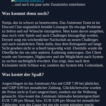
…und auch ein paar nette Zusatzinfos entnehmen
Was kommt denn noch?
Nunja, das ist schwer zu beantworten. Das Antstream Team ist im
Discord Chat unglaublich bemüht Lösungen für etwaige Probleme
zu liefern und auf Wünsche einzugehen. Man kann davon ausgehen,
dass noch viele Spiele und auch Challenges hinzugefügt werden.
Derzeit sorgt ein wöchentlicher Nachschub an neuen Challenges
und auch zusätzlichen Titeln dafür, dass dem Retrogamer auf lange
Sicht gesehen nicht so schnell langweilig wird. Ebenfalls wurde die
Oberfläche der ein oder anderen Änderung unterzogen. Der Client
wurde um Savestates, Highscores und der Möglichkeit nach System
zu suchen nachträglich erweitert. Das zeigt, dass nach dem
Kickstarter nicht Schluss war, sondern das System lebt. Gottseidank.
Was kostet der Spaß?
Angeschlagen ist das Antstream Abo mit GBP 7,99 bei jährlicher,
und GBP 9,99 bei monatlicher Zahlung. Glücklicherweise wurden
die Preise nicht in Euro umgerechnet, sondern nur die Währung
getauscht. Also kostet das Antstream Jahresabo heruntergerechnet
EUR 7,99 pro Monat, bzw. EUR 9,99 pro Monat bei monatlicher
Zahlweise, was das Ganze bei uns ein wenig günstiger macht.