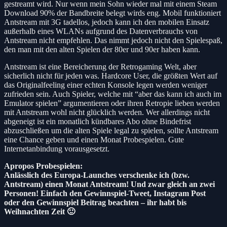
gestreamt wird. Nur wenn mein Sohn wieder mal mit einem Steam
Download 90% der Bandbreite belegt wirds eng. Mobil funktioniert
Antstream mit 3G tadellos, jedoch kann ich den mobilen Einsatz
außerhalb eines WLANs aufgrund des Datenverbrauchs von
Antstream nicht empfehlen. Das nimmt jedoch nicht den Spielespaß,
den man mit den alten Spielen der 80er und 90er haben kann.
Antstream ist eine Bereicherung der Retrogaming Welt, aber
sicherlich nicht für jeden was. Hardcore User, die größten Wert auf
das Originalfeeling einer echten Konsole legen werden weniger
zufrieden sein. Auch Spieler, welche mit “aber das kann ich auch im
Emulator spielen” argumentieren oder ihren Retropie lieben werden
mit Antstream wohl nicht glücklich werden. Wer allerdings nicht
abgeneigt ist ein monatlich kündbares Abo ohne Bindefrist
abzuschließen um die alten Spiele legal zu spielen, sollte Antstream
eine Chance geben und einen Monat Probespielen. Gute
Internetanbindung vorausgesetzt.
Apropos Probespielen:
Anlässlich des Europa-Launches verschenke ich (bzw.
Antstream) einen Monat Antstream! Und zwar gleich an zwei
Personen! Einfach den Gewinnspiel-Tweet, Instagram Post
oder den Gewinnspiel Beitrag beachten – ihr habt bis
Weihnachten Zeit 🙂