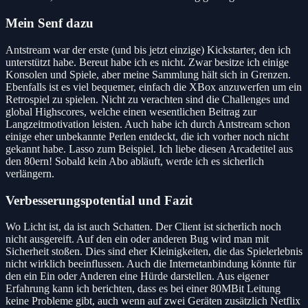
Mein Senf dazu
Antstream war der erste (und bis jetzt einzige) Kickstarter, den ich
unterstützt habe. Bereut habe ich es nicht. Zwar besitze ich einige
Konsolen und Spiele, aber meine Sammlung hält sich in Grenzen.
Ebenfalls ist es viel bequemer, einfach die XBox anzuwerfen um ein
Retrospiel zu spielen. Nicht zu verachten sind die Challenges und
global Highscores, welche einen wesentlichen Beitrag zur
Langzeitmotivation leisten. Auch habe ich durch Antstream schon
einige eher unbekannte Perlen entdeckt, die ich vorher noch nicht
gekannt habe. Lasso zum Beispiel. Ich liebe diesen Arcadetitel aus
den 80ern! Sobald kein Abo abläuft, werde ich es sicherlich
verlängern.
Verbesserungspotential und Fazit
Wo Licht ist, da ist auch Schatten. Der Client ist sicherlich noch
nicht ausgereift. Auf den ein oder anderen Bug wird man mit
Sicherheit stoßen. Dies sind eher Kleinigkeiten, die das Spielerlebnis
nicht wirklich beeinflussen. Auch die Internetanbindung könnte für
den ein Ein oder Anderen eine Hürde darstellen. Aus eigener
Erfahrung kann ich berichten, dass es bei einer 80MBit Leitung
keine Probleme gibt, auch wenn auf zwei Geräten zusätzlich Netflix