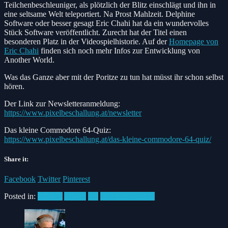
Teilchenbeschleuniger, als plötzlich der Blitz einschlägt und ihn in
eine seltsame Welt teleportiert. Na Prost Mahlzeit. Delphine
Software oder besser gesagt Eric Chahi hat da ein wundervolles
Stück Software veröffentlicht. Zurecht hat der Titel einen
besonderen Platz in der Videospielhistorie. Auf der
Homepage von
Eric Chahi
finden sich noch mehr Infos zur Entwicklung von
Another World.
Was das Ganze aber mit der Poritze zu tun hat müsst ihr schon selbst
hören.
Der Link zur Newsletteranmeldung:
https://www.pixelbeschallung.at/newsletter
Das kleine Commodore 64-Quiz:
https://www.pixelbeschallung.at/das-kleine-commodore-64-quiz/
Share it:
Facebook
Twitter
Pinterest
Posted in:
Podcast
Amiga
PC
Sega MegaDrive