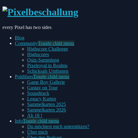
every Pixel has two sides
Blog
Community
Toggle child menu
Highscore Challenge
Highscores
Quiz-Sammlung
Pixelroyal in Realms
Schicksals Umfragen
Poldifans
Toggle child menu
Game Boy Gallerie
Gustav on Tour
Soundtrack
Legacy Karten
Sammelkarten 2025
Sammelkarten 2026
Ab 18 !
Info
Toggle child menu
Du möchtest mich unterstützen?
Über mich
Über den Podcast