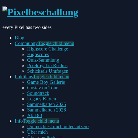
every Pixel has two sides
Blog
Community
Toggle child menu
Highscore Challenge
Highscores
Quiz-Sammlung
Pixelroyal in Realms
Schicksals Umfragen
Poldifans
Toggle child menu
Game Boy Gallerie
Gustav on Tour
Soundtrack
Legacy Karten
Sammelkarten 2025
Sammelkarten 2026
Ab 18 !
Info
Toggle child menu
Du möchtest mich unterstützen?
Über mich
Über den Podcast