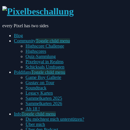
every Pixel has two sides
Blog
Community
Toggle child menu
Highscore Challenge
Highscores
Quiz-Sammlung
Pixelroyal in Realms
Schicksals Umfragen
Poldifans
Toggle child menu
Game Boy Gallerie
Gustav on Tour
Soundtrack
Legacy Karten
Sammelkarten 2025
Sammelkarten 2026
Ab 18 !
Info
Toggle child menu
Du möchtest mich unterstützen?
Über mich
Über den Podcast