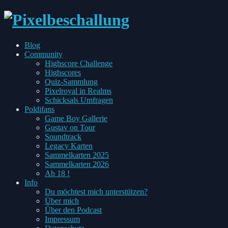
every
Blog
Pixel
Toggle
Community
has
child
Highscore Challenge
two
menu
Highscores
sides
Quiz-Sammlung
Pixelroyal in Realms
Schicksals Umfragen
Toggle
Poldifans
child
Game Boy Gallerie
menu
Gustav on Tour
Soundtrack
Legacy Karten
Sammelkarten 2025
Sammelkarten 2026
Ab 18 !
Toggle
Info
child
Du möchtest mich unterstützen?
menu
Über mich
Über den Podcast
Impressum