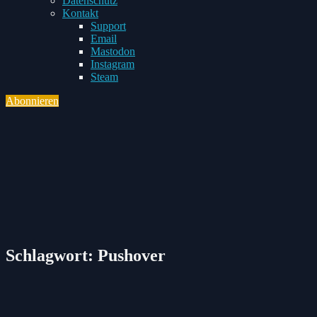
Datenschutz
Toggle
Kontakt
child
Support
menu
Email
Mastodon
Instagram
Steam
Abonnieren
Toggle
navigation
Schlagwort:
Pushover