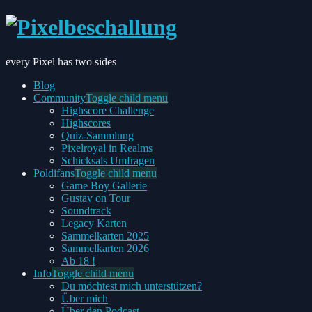
every Pixel has two sides
Blog
Community
Toggle child menu
Highscore Challenge
Highscores
Quiz-Sammlung
Pixelroyal in Realms
Schicksals Umfragen
Poldifans
Toggle child menu
Game Boy Gallerie
Gustav on Tour
Soundtrack
Legacy Karten
Sammelkarten 2025
Sammelkarten 2026
Ab 18 !
Info
Toggle child menu
Du möchtest mich unterstützen?
Über mich
Über den Podcast