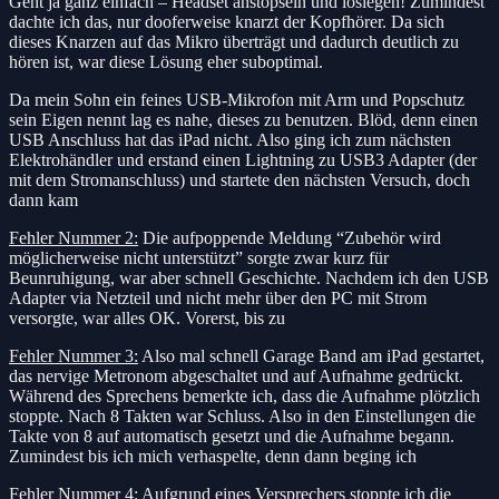
Geht ja ganz einfach – Headset anstöpseln und loslegen! Zumindest
dachte ich das, nur dooferweise knarzt der Kopfhörer. Da sich
dieses Knarzen auf das Mikro überträgt und dadurch deutlich zu
hören ist, war diese Lösung eher suboptimal.
Da mein Sohn ein feines USB-Mikrofon mit Arm und Popschutz
sein Eigen nennt lag es nahe, dieses zu benutzen. Blöd, denn einen
USB Anschluss hat das iPad nicht. Also ging ich zum nächsten
Elektrohändler und erstand einen Lightning zu USB3 Adapter (der
mit dem Stromanschluss) und startete den nächsten Versuch, doch
dann kam
Fehler Nummer 2:
Die aufpoppende Meldung “Zubehör wird
möglicherweise nicht unterstützt” sorgte zwar kurz für
Beunruhigung, war aber schnell Geschichte. Nachdem ich den USB
Adapter via Netzteil und nicht mehr über den PC mit Strom
versorgte, war alles OK. Vorerst, bis zu
Fehler Nummer 3:
Also mal schnell Garage Band am iPad gestartet,
das nervige Metronom abgeschaltet und auf Aufnahme gedrückt.
Während des Sprechens bemerkte ich, dass die Aufnahme plötzlich
stoppte. Nach 8 Takten war Schluss. Also in den Einstellungen die
Takte von 8 auf automatisch gesetzt und die Aufnahme begann.
Zumindest bis ich mich verhaspelte, denn dann beging ich
Fehler Nummer 4:
Aufgrund eines Versprechers stoppte ich die