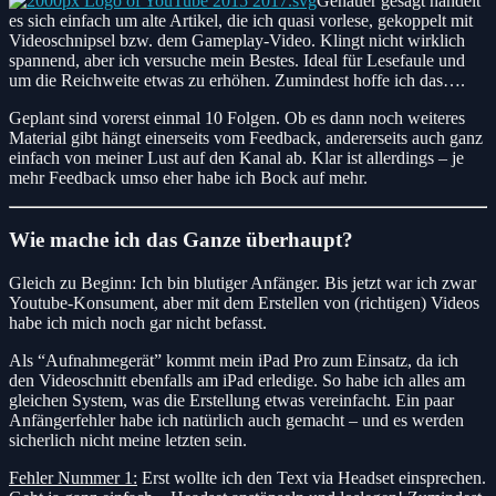
Genauer gesagt handelt
es sich einfach um alte Artikel, die ich quasi vorlese, gekoppelt mit
Videoschnipsel bzw. dem Gameplay-Video. Klingt nicht wirklich
spannend, aber ich versuche mein Bestes. Ideal für Lesefaule und
um die Reichweite etwas zu erhöhen. Zumindest hoffe ich das….
Geplant sind vorerst einmal 10 Folgen. Ob es dann noch weiteres
Material gibt hängt einerseits vom Feedback, andererseits auch ganz
einfach von meiner Lust auf den Kanal ab. Klar ist allerdings – je
mehr Feedback umso eher habe ich Bock auf mehr.
Wie mache ich das Ganze überhaupt?
Gleich zu Beginn: Ich bin blutiger Anfänger. Bis jetzt war ich zwar
Youtube-Konsument, aber mit dem Erstellen von (richtigen) Videos
habe ich mich noch gar nicht befasst.
Als “Aufnahmegerät” kommt mein iPad Pro zum Einsatz, da ich
den Videoschnitt ebenfalls am iPad erledige. So habe ich alles am
gleichen System, was die Erstellung etwas vereinfacht. Ein paar
Anfängerfehler habe ich natürlich auch gemacht – und es werden
sicherlich nicht meine letzten sein.
Fehler Nummer 1:
Erst wollte ich den Text via Headset einsprechen.