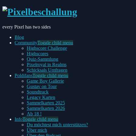
every Pixel has two sides
Blog
Community
Toggle child menu
Highscore Challenge
Highscores
Quiz-Sammlung
Pixelroyal in Realms
Schicksals Umfragen
Poldifans
Toggle child menu
Game Boy Gallerie
Gustav on Tour
Soundtrack
Legacy Karten
Sammelkarten 2025
Sammelkarten 2026
Ab 18 !
Info
Toggle child menu
Du möchtest mich unterstützen?
Über mich
Über den Podcast