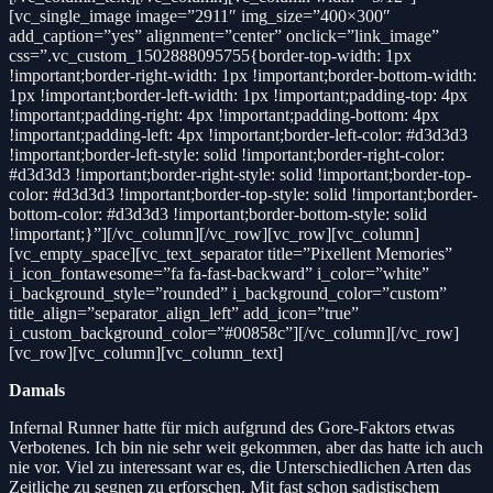
[vc_single_image image=”2911″ img_size=”400×300″
add_caption=”yes” alignment=”center” onclick=”link_image”
css=”.vc_custom_1502888095755{border-top-width: 1px
!important;border-right-width: 1px !important;border-bottom-width:
1px !important;border-left-width: 1px !important;padding-top: 4px
!important;padding-right: 4px !important;padding-bottom: 4px
!important;padding-left: 4px !important;border-left-color: #d3d3d3
!important;border-left-style: solid !important;border-right-color:
#d3d3d3 !important;border-right-style: solid !important;border-top-
color: #d3d3d3 !important;border-top-style: solid !important;border-
bottom-color: #d3d3d3 !important;border-bottom-style: solid
!important;}”][/vc_column][/vc_row][vc_row][vc_column]
[vc_empty_space][vc_text_separator title=”Pixellent Memories”
i_icon_fontawesome=”fa fa-fast-backward” i_color=”white”
i_background_style=”rounded” i_background_color=”custom”
title_align=”separator_align_left” add_icon=”true”
i_custom_background_color=”#00858c”][/vc_column][/vc_row]
[vc_row][vc_column][vc_column_text]
Damals
Infernal Runner hatte für mich aufgrund des Gore-Faktors etwas
Verbotenes. Ich bin nie sehr weit gekommen, aber das hatte ich auch
nie vor. Viel zu interessant war es, die Unterschiedlichen Arten das
Zeitliche zu segnen zu erforschen. Mit fast schon sadistischem