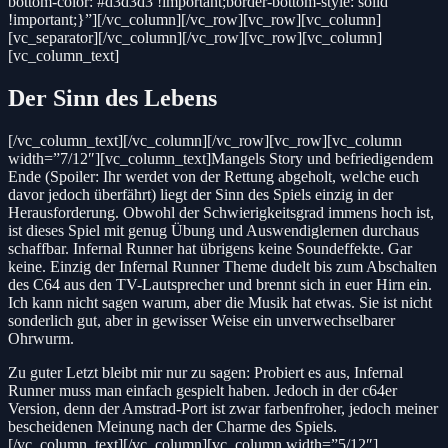
bottom-color: #d3d3d3 !important;border-bottom-style: solid
!important;}”][/vc_column][/vc_row][vc_row][vc_column]
[vc_separator][/vc_column][/vc_row][vc_row][vc_column]
[vc_column_text]
Der Sinn des Lebens
[/vc_column_text][/vc_column][/vc_row][vc_row][vc_column
width=”7/12″][vc_column_text]Mangels Story und befriedigendem
Ende (Spoiler: Ihr werdet von der Rettung abgeholt, welche euch
davor jedoch überfährt) liegt der Sinn des Spiels einzig in der
Herausforderung. Obwohl der Schwierigkeitsgrad immens hoch ist,
ist dieses Spiel mit genug Übung und Auswendiglernen durchaus
schaffbar. Infernal Runner hat übrigens keine Soundeffekte. Gar
keine. Einzig der Infernal Runner Theme dudelt bis zum Abschalten
des C64 aus den TV-Lautsprecher und brennt sich in euer Hirn ein.
Ich kann nicht sagen warum, aber die Musik hat etwas. Sie ist nicht
sonderlich gut, aber in gewisser Weise ein unverwechselbarer
Ohrwurm.
Zu guter Letzt bleibt mir nur zu sagen: Probiert es aus, Infernal
Runner muss man einfach gespielt haben. Jedoch in der c64er
Version, denn der Amstrad-Port ist zwar farbenfroher, jedoch meiner
bescheidenen Meinung nach der Charme des Spiels.
[/vc_column_text][/vc_column][vc_column width=”5/12″]