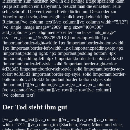
Bildschirm zum nächsten bzw. in die richtige Etage spazieren kann
(ist ja schließlich ein Labyrinth), besucht man die einzelnen Teile
sehr, sehr oft. Die verstreuten Pfeile dürften nur Deko oder zur
Verwirrung da sein, denn es gibt schlichtweg keine richtige
Richtung.[/vc_column_text][/vc_column][vc_column width=”5/12″]
[vc_single_image image=”2909″ img_size=”400×300″
add_caption=”yes” alignment=”center” onclick=”link_image”
css=”.vc_custom_1502887892618{border-top-width: 1px
!important;border-right-width: 1px !important;border-bottom-width:
1px !important;border-left-width: 1px !important;padding-top: 4px
!important;padding-right: 4px !important;padding-bottom: 4px
!important;padding-left: 4px !important;border-left-color: #d3d3d3
!important;border-left-style: solid !important;border-right-color:
#d3d3d3 !important;border-right-style: solid !important;border-top-
color: #d3d3d3 !important;border-top-style: solid !important;border-
bottom-color: #d3d3d3 !important;border-bottom-style: solid
!important;}”][/vc_column][/vc_row][vc_row][vc_column]
[vc_separator][/vc_column][/vc_row][vc_row][vc_column]
[vc_column_text]
Der Tod steht ihm gut
[/vc_column_text][/vc_column][/vc_row][vc_row][vc_column
width=”7/12″][vc_column_text]Stacheln, Feuer, Minen und viele,
viele weitere Fallen wollen das letzte fünkchen Leben aus euch