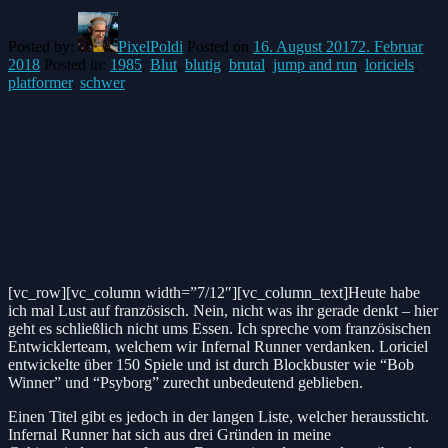
Posted by:
PixelPoldi
Posted on
16. August 2017
2. Februar
2018
Posted in:
1985
,
Blut
,
blutig
,
brutal
,
jump and run
,
loriciels
,
platformer
,
schwer
[vc_row][vc_column width=”7/12″][vc_column_text]Heute habe
ich mal Lust auf französisch. Nein, nicht was ihr gerade denkt – hier
geht es schließlich nicht ums Essen. Ich spreche vom französischen
Entwicklerteam, welchem wir Infernal Runner verdanken.
Loriciel
entwickelte über 150 Spiele und ist durch Blockbuster wie “Bob
Winner” und “Psyborg” zurecht unbedeutend geblieben.
Einen Titel gibt es jedoch in der langen Liste, welcher heraussticht.
Infernal Runner hat sich aus drei Gründen in meine