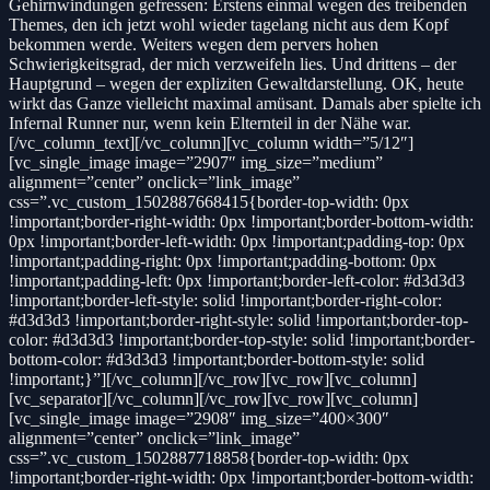
Gehirnwindungen gefressen: Erstens einmal wegen des treibenden
Themes, den ich jetzt wohl wieder tagelang nicht aus dem Kopf
bekommen werde. Weiters wegen dem pervers hohen
Schwierigkeitsgrad, der mich verzweifeln lies. Und drittens – der
Hauptgrund – wegen der expliziten Gewaltdarstellung. OK, heute
wirkt das Ganze vielleicht maximal amüsant. Damals aber spielte ich
Infernal Runner nur, wenn kein Elternteil in der Nähe war.
[/vc_column_text][/vc_column][vc_column width=”5/12″]
[vc_single_image image=”2907″ img_size=”medium”
alignment=”center” onclick=”link_image”
css=”.vc_custom_1502887668415{border-top-width: 0px
!important;border-right-width: 0px !important;border-bottom-width:
0px !important;border-left-width: 0px !important;padding-top: 0px
!important;padding-right: 0px !important;padding-bottom: 0px
!important;padding-left: 0px !important;border-left-color: #d3d3d3
!important;border-left-style: solid !important;border-right-color:
#d3d3d3 !important;border-right-style: solid !important;border-top-
color: #d3d3d3 !important;border-top-style: solid !important;border-
bottom-color: #d3d3d3 !important;border-bottom-style: solid
!important;}”][/vc_column][/vc_row][vc_row][vc_column]
[vc_separator][/vc_column][/vc_row][vc_row][vc_column]
[vc_single_image image=”2908″ img_size=”400×300″
alignment=”center” onclick=”link_image”
css=”.vc_custom_1502887718858{border-top-width: 0px
!important;border-right-width: 0px !important;border-bottom-width: