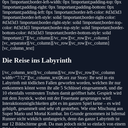
0px !important;border-left-width: 0px !important;padding-top: 0px
!important;padding-right: 0px !important;padding-bottom: 0px
!important;padding-left: 0px !important;border-left-color: #d3d3d3
!important;border-left-style: solid !important;border-right-color:
#d3d3d3 !important;border-right-style: solid !important;border-top-
color: #d3d3d3 !important;border-top-style: solid !important;border-
bottom-color: #d3d3d3 !important;border-bottom-style: solid
!important;}”][/vc_column][/vc_row][vc_row][vc_column]
[vc_separator][/vc_column][/vc_row][vc_row][vc_column]
[vc_column_text]
Die Reise ins Labyrinth
[/vc_column_text][/vc_column][/vc_row][vc_row][vc_column
width=”7/12″][vc_column_text]Kurz zur Story: Ihr seid in ein
Labyrinth mit tödlichen Fallen geworfen worden, welchen ihr nur
entkommen könnt wenn ihr alle 5 Schlüssel eingesammelt, und die
10 ebenfalls verstreuten Truhen damit geöffnet habt. Gespielt wird
mit dem Joystick, wobei mit der Feuertaste gesprungen wird.
Interaktionsmöglichkeiten gibt es im ganzen Spiel keine – es wird
gehüpft, gesammelt und sehr oft gestorben. Wie eine Mischung aus
Super Mario und Mortal Kombat. Im Grunde genommen ist Infernal
Runner nicht wirklich umfangreich, denn das ganze Labyrinth ist
nur 12 Bildschirme groß. Da man jedoch nicht so einfach von einem