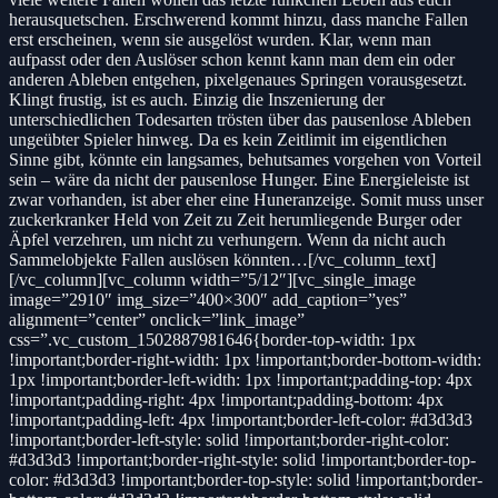
herausquetschen. Erschwerend kommt hinzu, dass manche Fallen
erst erscheinen, wenn sie ausgelöst wurden. Klar, wenn man
aufpasst oder den Auslöser schon kennt kann man dem ein oder
anderen Ableben entgehen, pixelgenaues Springen vorausgesetzt.
Klingt frustig, ist es auch. Einzig die Inszenierung der
unterschiedlichen Todesarten trösten über das pausenlose Ableben
ungeübter Spieler hinweg. Da es kein Zeitlimit im eigentlichen
Sinne gibt, könnte ein langsames, behutsames vorgehen von Vorteil
sein – wäre da nicht der pausenlose Hunger. Eine Energieleiste ist
zwar vorhanden, ist aber eher eine Huneranzeige. Somit muss unser
zuckerkranker Held von Zeit zu Zeit herumliegende Burger oder
Äpfel verzehren, um nicht zu verhungern. Wenn da nicht auch
Sammelobjekte Fallen auslösen könnten…[/vc_column_text]
[/vc_column][vc_column width=”5/12″][vc_single_image
image=”2910″ img_size=”400×300″ add_caption=”yes”
alignment=”center” onclick=”link_image”
css=”.vc_custom_1502887981646{border-top-width: 1px
!important;border-right-width: 1px !important;border-bottom-width:
1px !important;border-left-width: 1px !important;padding-top: 4px
!important;padding-right: 4px !important;padding-bottom: 4px
!important;padding-left: 4px !important;border-left-color: #d3d3d3
!important;border-left-style: solid !important;border-right-color:
#d3d3d3 !important;border-right-style: solid !important;border-top-
color: #d3d3d3 !important;border-top-style: solid !important;border-