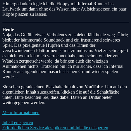
Hintergedanken legte ich die Floppy mit Infernal Runner ins
Laufwerk um dann ohne das Wissen einer Aufsichtsperson ein paar
Köpfe platzen zu lassen.
Heute
Naja, das Gefühl etwas Verbotenes zu spielen fällt heute weg. Übrig
bleibt der hämmernde Soundtrack und ein frustrierend schweres
Spiel. Das pixelgenaue Hüpfen und das Timen der
verschwindenden Plattformen ist mir zu mühsam. Viel zu sehr ärgert
es mich, wenn ich mich verrechnet habe, und schon wieder von
Wänden zerquetscht werde, da bringen auch die witzigen
Animationen nichts. Trotzdem bin ich mir sicher, dass ich Infernal
Runner aus irgendeinen masochistischen Grund wieder spielen
werde…
Sie sehen gerade einen Platzhalterinhalt von
YouTube
. Um auf den
eigentlichen Inhalt zuzugreifen, klicken Sie auf die Schaltfläche
unten. Bitte beachten Sie, dass dabei Daten an Drittanbieter
weitergegeben werden.
Mehr Informationen
Inhalt entsperren
Erforderlichen Service akzeptieren und Inhalte entsperren