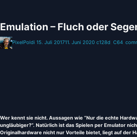
Emulation – Fluch oder Sege
Posted
Posted
Posted
PixelPoldi
15. Juli 2017
11. Juni 2020
c128d
,
C64
,
com
by:
on
in:
Wer kennt sie nicht. Aussagen wie “Nur die echte Hardware
ungläubiger?”.
Natürlich ist das Spielen per Emulator nic
Originalhardware nicht nur Vorteile bietet, liegt auf de