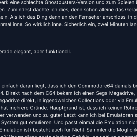
ufwerk eine schlechte Ghostbusters-Version und zum Spielen
ken. Zumindest dachte ich dies, denn schon alleine das Ge
heln. Als ich das Ding dann an den Fernseher anschloss, 
nmal inne. So wirklich inne. Sicherlich ein, zwei Minuten l
ade elegant, aber funktionell.
einfach daran liegt, dass ich den Commodore64 damals bes
C64. Direkt nach dem C64 bekam ich einen Sega Megadrive, 
egadrive direkt, in irgendwelchen Collections oder via Emul
es hat mehrere Gründe. Hauptgrund ist, dass ich keinen Röhr
r verwenden und zu guter Letzt kann ich bei Emulatoren spe
 System gut emulieren. Und passt einmal die Emulation n
 Emulation ist) besteht auch für Nicht-Sammler die Möglichke