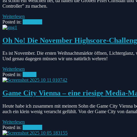
Ist schon ein Weilchen her, da hatten die Groben Pixel Christian un
Controller” zu machen.
Weiterlesen
Posted in:
Challenge
Oh No! Die November Highscore-Challeng
Es ist November. Die ersten Weihnachtsmärkte öffnen, Lichterglan
Und genau dagegen müssen wir uns natürlich wehren!
Weiterlesen
Posted in:
#News
Game City Vienna – eine riesige Media-
Heute habe ich zusammen mit meinem Sohn die Game City Vienna besuc
auch ein klein wenig verarscht gefühlt. Von der Game City von damals 
Weiterlesen
Posted in:
Challenge