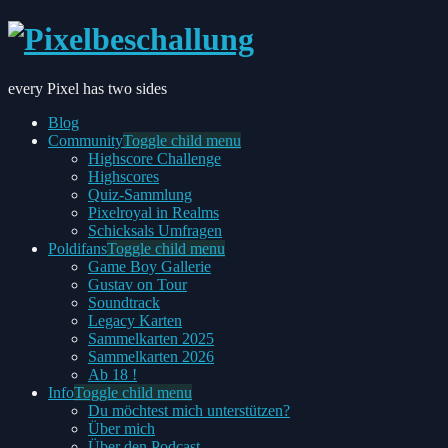
every Pixel has two sides
Blog
Community
Toggle child menu
Highscore Challenge
Highscores
Quiz-Sammlung
Pixelroyal in Realms
Schicksals Umfragen
Poldifans
Toggle child menu
Game Boy Gallerie
Gustav on Tour
Soundtrack
Legacy Karten
Sammelkarten 2025
Sammelkarten 2026
Ab 18 !
Info
Toggle child menu
Du möchtest mich unterstützen?
Über mich
Über den Podcast