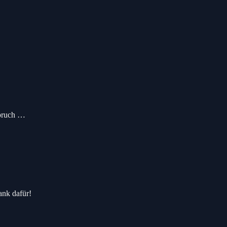
spruch …
ank dafür!