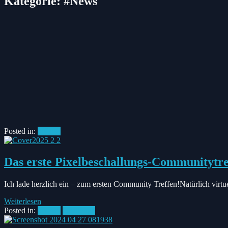
Kategorie:
#News
Posted in:
#News
Das erste Pixelbeschallungs-Communitytre
Ich lade herzlich ein – zum ersten Community Treffen!Natürlich virtue
Weiterlesen
Posted in:
#News
Challenge