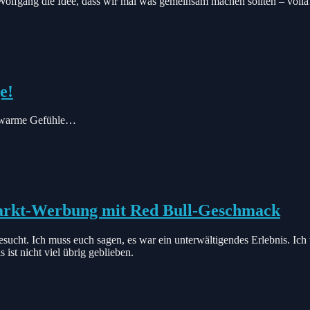
d Wolfgang die Idee, dass wir mal was gemeinsam machen sollten – voil
e!
z, warme Gefühle…
Markt-Werbung mit Red Bull-Geschmack
ht. Ich muss euch sagen, es war ein unterwältigendes Erlebnis. Ich w
ist nicht viel übrig geblieben.