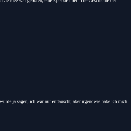
a! Die Idee war geboren, eine Episode über “Die Geschichte der
ürde ja sagen, ich war nur enttäuscht, aber irgendwie habe ich mich