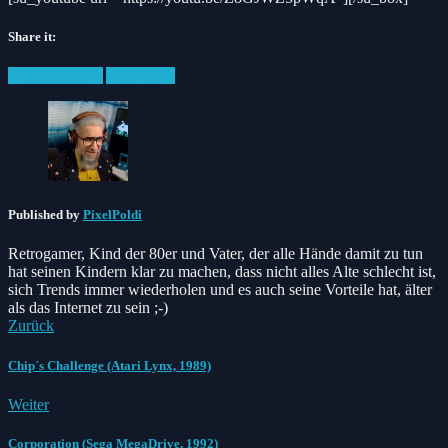
Share it:
Facebook
Twitter
Pinterest
Posted
#Retrospektive
Atari Lynx
in:
Published by
PixelPoldi
Retrogamer, Kind der 80er und Vater, der alle Hände damit zu tun
hat seinen Kindern klar zu machen, dass nicht alles Alte schlecht ist,
sich Trends immer wiederholen und es auch seine Vorteile hat, älter
als das Internet zu sein ;-)
Zurück
Chip´s Challenge (Atari Lynx, 1989)
Weiter
Corporation (Sega MegaDrive, 1992)