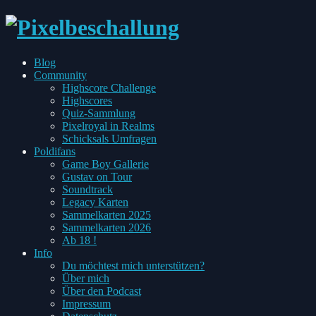
every
Blog
Pixel
Toggle
Community
has
child
Highscore Challenge
two
menu
Highscores
sides
Quiz-Sammlung
Pixelroyal in Realms
Schicksals Umfragen
Toggle
Poldifans
child
Game Boy Gallerie
menu
Gustav on Tour
Soundtrack
Legacy Karten
Sammelkarten 2025
Sammelkarten 2026
Ab 18 !
Toggle
Info
child
Du möchtest mich unterstützen?
menu
Über mich
Über den Podcast
Impressum