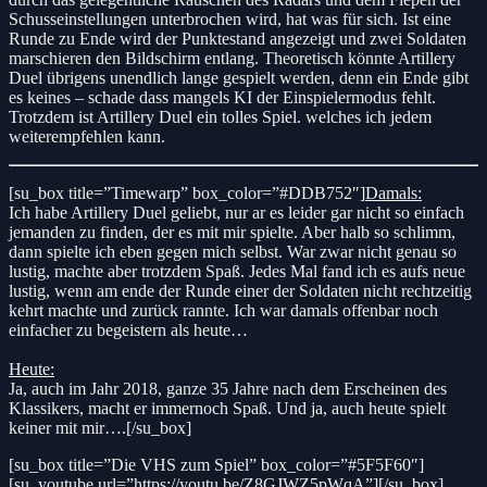
Schusseinstellungen unterbrochen wird, hat was für sich. Ist eine
Runde zu Ende wird der Punktestand angezeigt und zwei Soldaten
marschieren den Bildschirm entlang. Theoretisch könnte Artillery
Duel übrigens unendlich lange gespielt werden, denn ein Ende gibt
es keines – schade dass mangels KI der Einspielermodus fehlt.
Trotzdem ist Artillery Duel ein tolles Spiel. welches ich jedem
weiterempfehlen kann.
[su_box title=”Timewarp” box_color=”#DDB752″]
Damals:
Ich habe Artillery Duel geliebt, nur ar es leider gar nicht so einfach
jemanden zu finden, der es mit mir spielte. Aber halb so schlimm,
dann spielte ich eben gegen mich selbst. War zwar nicht genau so
lustig, machte aber trotzdem Spaß. Jedes Mal fand ich es aufs neue
lustig, wenn am ende der Runde einer der Soldaten nicht rechtzeitig
kehrt machte und zurück rannte. Ich war damals offenbar noch
einfacher zu begeistern als heute…
Heute:
Ja, auch im Jahr 2018, ganze 35 Jahre nach dem Erscheinen des
Klassikers, macht er immernoch Spaß. Und ja, auch heute spielt
keiner mit mir….[/su_box]
[su_box title=”Die VHS zum Spiel” box_color=”#5F5F60″]
[su_youtube url=”https://youtu.be/Z8GJWZ5pWqA”][/su_box]