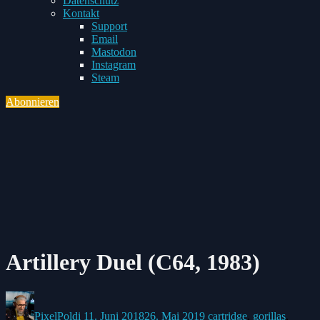
Datenschutz
Toggle
Kontakt
child
Support
menu
Email
Mastodon
Instagram
Steam
Abonnieren
Toggle
navigation
Artillery Duel (C64, 1983)
Posted
Posted
Posted
by:
on
in:
PixelPoldi
11. Juni 2018
26. Mai 2019
cartridge
,
gorillas
,