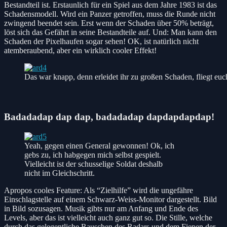
Bestandteil ist. Erstaunlich für ein Spiel aus dem Jahre 1983 ist das
Schadensmodell. Wird ein Panzer getroffen, muss die Runde nicht
zwingend beendet sein. Erst wenn der Schaden über 50% beträgt,
löst sich das Gefährt in seine Bestandteile auf. Und: Man kann den
Schaden der Pixelhaufen sogar sehen! OK, ist natürlich nicht
atemberaubend, aber ein wirklich cooler Effekt!
Das war knapp, denn erleidet ihr zu großen Schaden, fliegt eu
Badadadap dap dap, badadadap dapdapdapdap!
Yeah, gegen einen General gewonnen! Ok, ich
gebs zu, ich habgegen mich selbst gespielt.
Vielleicht ist der schusselige Soldat deshalb
nicht im Gleichschritt.
Apropos cooles Feature: Als “Zielhilfe” wird die ungefähre
Einschlagstelle auf einem Schwarz-Weiss-Monitor dargestellt. Bild
in Bild sozusagen. Musik gibts nur am Anfang und Ende des
Levels, aber das ist vielleicht auch ganz gut so. Die Stille, welche
durch das gelegentliche Rauschen des Radars und dem Fiepen der