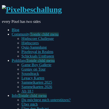
every Pixel has two sides
Blog
Community
Toggle child menu
Highscore Challenge
Highscores
Quiz-Sammlung
Pixelroyal in Realms
Schicksals Umfragen
Poldifans
Toggle child menu
Game Boy Gallerie
Gustav on Tour
Soundtrack
Legacy Karten
Sammelkarten 2025
Sammelkarten 2026
Ab 18 !
Info
Toggle child menu
Du möchtest mich unterstützen?
Über mich
Über den Podcast