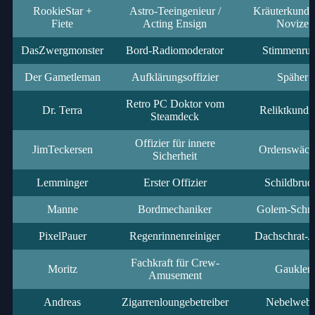
RookieStar +
Astro-Teeingenieur /
Kräuterkundig
Fiete
Acting Ensign
Novize
DasZwergmonster
Bord-Radiomoderator
Stimmenruf
Der Gametleman
Aufklärungsoffizier
Späher
Retro PC Doktor vom
Dr. Terra
Reliktkundi
Steamdeck
Offizier für innere
JimTeckersen
Ordenswäch
Sicherheit
Lemminger
Erster Offizier
Schildbrud
Manne
Bordmechaniker
Golem-Schm
PixelPauer
Regenrinnenreiniger
Dachschrat-J
Fachkraft für Crew-
Moritz
Gaukler
Amusement
Andreas
Zigarrenloungebetreiber
Nebelwebe