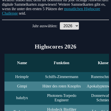
digitale Sammelkarten zugewiesen! Weitere Sammelkarten gibt es,
wenn ihr unter den ersten 5 Plätzen der
monatlichen Highscore
Challenge
seid.
Jahr auswählen:
Highscores 2026
Name
Funktion
Klasse
Heimpfe
Schiffs-Zimmermann
Runenschnit
Gimpi
Hüter des roten Knopfes
Apokalyptenwä
Photonen-Torpedo
Donnerwaff
halufyx
Engineer
Schmied
Holodeck Biofilter