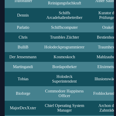
Traforainer
Äther Säube
Reinigungsfachkraft
Schiffs
Kurator de
Dennis
Arcadehallenbetreiber
Prüfunge
Parlatio
Schiffscomputer
Orakel
Chris
Trumbles Züchter
Bestienhort
BulliB
Holodeckprogrammierer
Traumhexe
Der Jensenmann
Kosmoskoch
Mahlzauber
Martingandi
Bordapotheker
Elixirmeist
Holodeck
Tobias
Illusionswäc
Superintendent
Commodore Happiness
Bioforge
Frohlockensb
Officer
Chief Operating System
Archon de
MajorDexXxter
Manager
Zahnräde