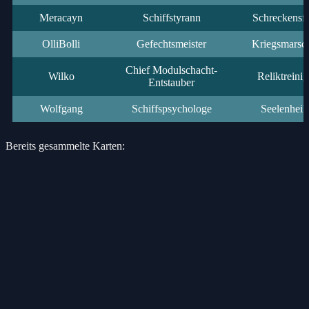
Meracayn
Schiffstyrann
Schreckensfü
OlliBolli
Gefechtsmeister
Kriegsmarsch
Chief Modulschacht-
Wilko
Reliktreinig
Entstauber
Wolfgang
Schiffspsychologe
Seelenheil
Bereits gesammelte Karten: