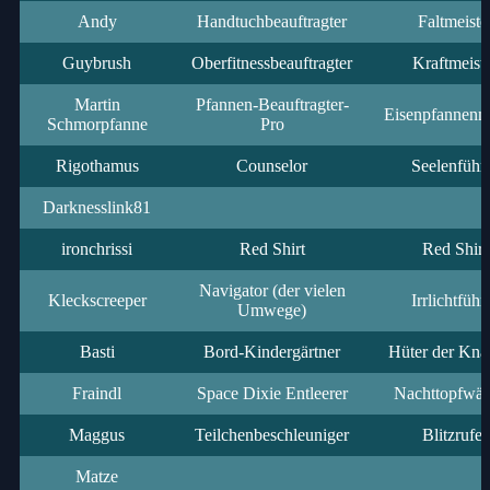
Andy
Handtuchbeauftragter
Faltmeiste
Guybrush
Oberfitnessbeauftragter
Kraftmeist
Martin
Pfannen-Beauftragter-
Eisenpfannenme
Schmorpfanne
Pro
Rigothamus
Counselor
Seelenführ
Darknesslink81
ironchrissi
Red Shirt
Red Shirt
Navigator (der vielen
Kleckscreeper
Irrlichtführ
Umwege)
Basti
Bord-Kindergärtner
Hüter der Kn
Fraindl
Space Dixie Entleerer
Nachttopfwäc
Maggus
Teilchenbeschleuniger
Blitzrufer
Matze